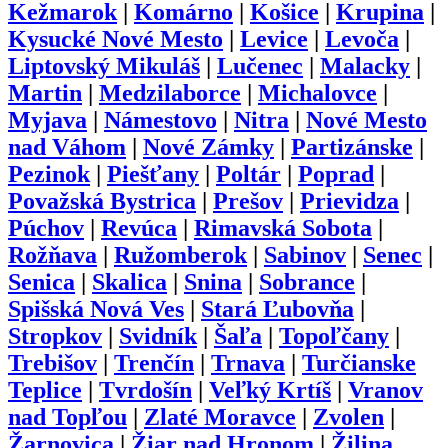
Kežmarok
|
Komárno
|
Košice
|
Krupina
|
Kysucké Nové Mesto
|
Levice
|
Levoča
|
Liptovský Mikuláš
|
Lučenec
|
Malacky
|
Martin
|
Medzilaborce
|
Michalovce
|
Myjava
|
Námestovo
|
Nitra
|
Nové Mesto
nad Váhom
|
Nové Zámky
|
Partizánske
|
Pezinok
|
Piešťany
|
Poltár
|
Poprad
|
Považská Bystrica
|
Prešov
|
Prievidza
|
Púchov
|
Revúca
|
Rimavská Sobota
|
Rožňava
|
Ružomberok
|
Sabinov
|
Senec
|
Senica
|
Skalica
|
Snina
|
Sobrance
|
Spišská Nová Ves
|
Stará Ľubovňa
|
Stropkov
|
Svidník
|
Šaľa
|
Topoľčany
|
Trebišov
|
Trenčín
|
Trnava
|
Turčianske
Teplice
|
Tvrdošín
|
Veľký Krtíš
|
Vranov
nad Topľou
|
Zlaté Moravce
|
Zvolen
|
Žarnovica
|
Žiar nad Hronom
|
Žilina