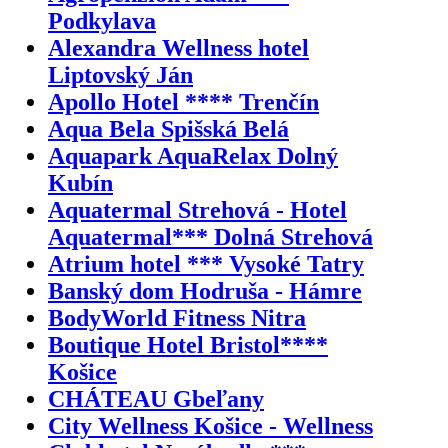
Podkylava
Alexandra Wellness hotel
Liptovský Ján
Apollo Hotel **** Trenčín
Aqua Bela Spišská Belá
Aquapark AquaRelax Dolný
Kubín
Aquatermal Strehová - Hotel
Aquatermal*** Dolná Strehová
Atrium hotel *** Vysoké Tatry
Banský dom Hodruša - Hámre
BodyWorld Fitness Nitra
Boutique Hotel Bristol****
Košice
CHÁTEAU Gbeľany
City Wellness Košice - Wellness