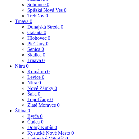
Sobrance
0
Spišská Nová Ves
0
Trebišov
0
Trnava
0
Dunajská Streda
0
Galanta
0
Hlohovec
0
Piešťany
0
Senica
0
Skalica
0
Trnava
0
Nitra
0
Komárno
0
Levice
0
Nitra
0
Nové Zámky
0
Šaľa
0
Topoľčany
0
Zlaté Moravce
0
Žilina
0
Bytča
0
Čadca
0
Dolný Kubín
0
Kysucké Nové Mesto
0
Liptovský Mikuláš
0