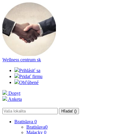
Wellness centrum
sk
Prihlásiť sa
Pridať firmu
Obľúbené
Dopyt
Anketa
Hľadať (
)
Bratislava
0
Bratislava
0
Malacky
0