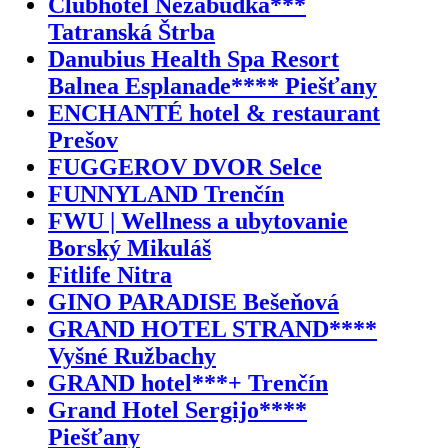
Clubhotel Nezábudka***
Tatranská Štrba
Danubius Health Spa Resort
Balnea Esplanade**** Piešťany
ENCHANTÉ hotel & restaurant
Prešov
FUGGEROV DVOR Selce
FUNNYLAND Trenčín
FWU | Wellness a ubytovanie
Borský Mikuláš
Fitlife Nitra
GINO PARADISE Bešeňová
GRAND HOTEL STRAND****
Vyšné Ružbachy
GRAND hotel***+ Trenčín
Grand Hotel Sergijo****
Piešťany