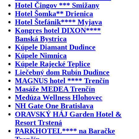
Hotel Čingov *** Smižany
Hotel Šomka** Drienica
Hotel Štefánik**** Myjava
Kongres hotel DIXON****
Banská Bystrica
Kúpele Diamant Dudince
Kúpele Nimnica
Kúpele Rajecké Teplice
Liečebný dom Rubín Dudince
MAGNUS hotel **** Trenčín
Masáže MEDEA Trenčín
Medúza Wellness Hlohovec
NH Gate One Bratislava
ORAVSKÝ HÁJ Garden Hotel &
Resort Trstená
PARKHOTEL**** na Baračke