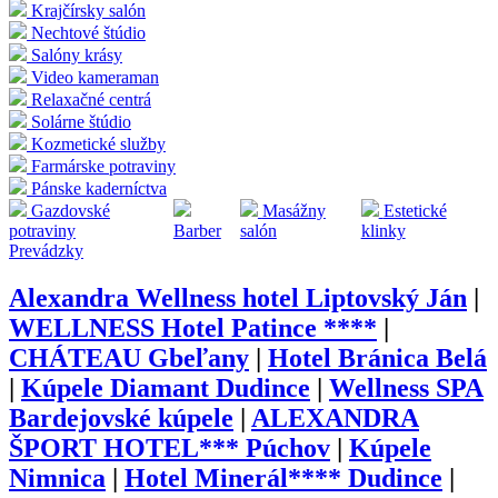
Krajčírsky salón
Nechtové štúdio
Salóny krásy
Video kameraman
Relaxačné centrá
Solárne štúdio
Kozmetické služby
Farmárske potraviny
Pánske kaderníctva
Gazdovské
Masážny
Estetické
potraviny
Barber
salón
klinky
Prevádzky
Alexandra Wellness hotel Liptovský Ján
|
WELLNESS Hotel Patince ****
|
CHÁTEAU Gbeľany
|
Hotel Bránica Belá
|
Kúpele Diamant Dudince
|
Wellness SPA
Bardejovské kúpele
|
ALEXANDRA
ŠPORT HOTEL*** Púchov
|
Kúpele
Nimnica
|
Hotel Minerál**** Dudince
|