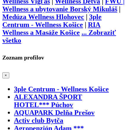
Wellness Vígľaš
|
Wellness Detva
|
FWU |
Wellness a ubytovanie Borský Mikuláš
|
Medúza Wellness Hlohovec
|
3ple
Centrum - Wellness Košice
|
RIA
Wellness a Masáže Košice
...
Zobraziť
všetko
Zoznam profilov
×
3ple Centrum - Wellness Košice
ALEXANDRA ŠPORT
HOTEL*** Púchov
AQUAPARK Delňa Prešov
Activ club Bytča
Agropenzión Adam ***