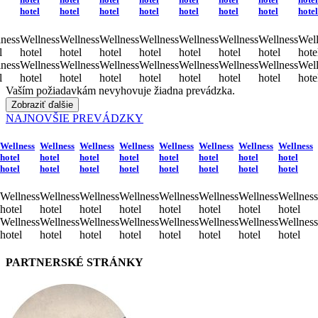
hotel
hotel
hotel
hotel
hotel
hotel
hotel
hotel
ness
Wellness
Wellness
Wellness
Wellness
Wellness
Wellness
Wellness
Well
l
hotel
hotel
hotel
hotel
hotel
hotel
hotel
hote
ness
Wellness
Wellness
Wellness
Wellness
Wellness
Wellness
Wellness
Well
l
hotel
hotel
hotel
hotel
hotel
hotel
hotel
hote
Vaším požiadavkám nevyhovuje žiadna prevádzka.
Zobraziť ďalšie
NAJNOVŠIE PREVÁDZKY
Wellness
Wellness
Wellness
Wellness
Wellness
Wellness
Wellness
Wellness
hotel
hotel
hotel
hotel
hotel
hotel
hotel
hotel
hotel
hotel
hotel
hotel
hotel
hotel
hotel
hotel
Wellness
Wellness
Wellness
Wellness
Wellness
Wellness
Wellness
Wellness
hotel
hotel
hotel
hotel
hotel
hotel
hotel
hotel
Wellness
Wellness
Wellness
Wellness
Wellness
Wellness
Wellness
Wellness
hotel
hotel
hotel
hotel
hotel
hotel
hotel
hotel
PARTNERSKÉ STRÁNKY