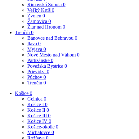
Rimavská Sobota
0
Veľký Krtíš
0
Zvolen
0
Žarnovica
0
Žiar nad Hronom
0
Trenčín
0
Bánovce nad Bebravou
0
Ilava
0
Myjava
0
Nové Mesto nad Váhom
0
Partizánske
0
Považská Bystrica
0
Prievidza
0
Púchov
0
Trenčín
0
Košice
0
Gelnica
0
Košice I
0
Košice II
0
Košice III
0
Košice IV
0
Košice-okolie
0
Michalovce
0
Rožňava
0