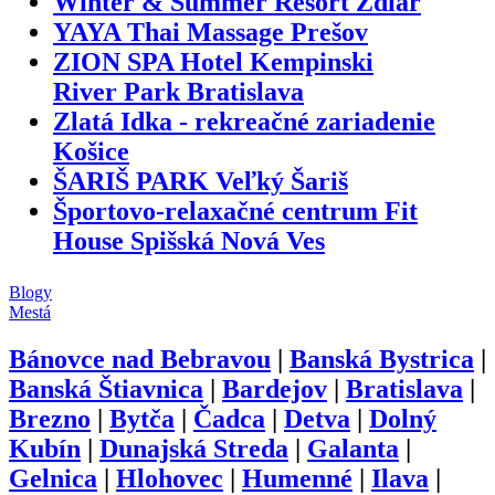
Winter & Summer Resort Ždiar
YAYA Thai Massage Prešov
ZION SPA Hotel Kempinski
River Park Bratislava
Zlatá Idka - rekreačné zariadenie
Košice
ŠARIŠ PARK Veľký Šariš
Športovo-relaxačné centrum Fit
House Spišská Nová Ves
Blogy
Mestá
Bánovce nad Bebravou
|
Banská Bystrica
|
Banská Štiavnica
|
Bardejov
|
Bratislava
|
Brezno
|
Bytča
|
Čadca
|
Detva
|
Dolný
Kubín
|
Dunajská Streda
|
Galanta
|
Gelnica
|
Hlohovec
|
Humenné
|
Ilava
|