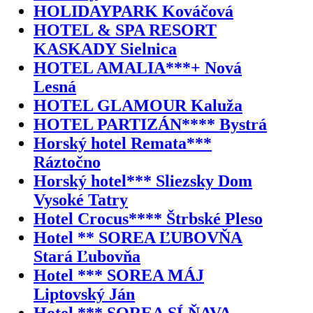
HOLIDAYPARK Kováčová
HOTEL & SPA RESORT
KASKADY Sielnica
HOTEL AMALIA***+ Nová
Lesná
HOTEL GLAMOUR Kaluža
HOTEL PARTIZÁN**** Bystrá
Horský hotel Remata***
Ráztočno
Horský hotel*** Sliezsky Dom
Vysoké Tatry
Hotel Crocus**** Štrbské Pleso
Hotel ** SOREA ĽUBOVŇA
Stará Ľubovňa
Hotel *** SOREA MÁJ
Liptovský Ján
Hotel *** SOREA SĹŇAVA