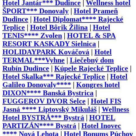
Hotel Jantár*** Dudince
|
Wellness hotel
ŠPORT*** Donovaly
|
Hotel Prameň
Dudince
|
Hotel Diplomat**** Rajecké
Teplice
|
Hotel Bôrik Žilina
|
Hotel
TENIS**** Zvolen
|
HOTEL & SPA
RESORT KASKADY Sielnica
|
HOLIDAYPARK Kováčová
|
Hotel
TERMAL***Vyhne
|
Liečebný dom
Rubín Dudince
|
Kúpele Rajecké Teplice
|
Hotel Skalka*** Rajecké Teplice
|
Hotel
Galileo Donovaly****
|
Kongres hotel
DIXON**** Banská Bystrica
|
FUGGEROV DVOR Selce
|
Hotel FIS
Jasná **** Liptovský Mikuláš
|
Wellness
Hotel BYSTRÁ*** Bystrá
|
HOTEL
PARTIZÁN**** Bystrá
|
Hotel Inovec
**** Nová Lehota
|
Hotel Bonums Púchov