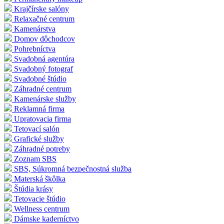
Krajčírske salóny
Relaxačné centrum
Kamenárstva
Domov dôchodcov
Pohrebníctva
Svadobná agentúra
Svadobný fotograf
Svadobné štúdio
Záhradné centrum
Kamenárske služby
Reklamná firma
Upratovacia firma
Tetovací salón
Grafické služby
Záhradné potreby
Zoznam SBS
SBS, Súkromná bezpečnostná služba
Materská škôlka
Štúdia krásy
Tetovacie štúdio
Wellness centrum
Dámske kaderníctvo