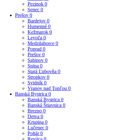
Pezinok
0
Senec
0
Prešov
0
Bardejov
0
Humenné
0
Kežmarok
0
Levoča
0
Medzilaborce
0
Poprad
0
Prešov
0
Sabinov
0
Snina
0
Stará Ľubovňa
0
Stropkov
0
Svidník
0
Vranov nad Topľou
0
Banská Bystrica
0
Banská Bystrica
0
Banská Štiavnica
0
Brezno
0
Detva
0
Krupina
0
Lučenec
0
Poltár
0
Revúca
0