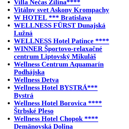
Villa Nečas Žilina****
Vitálny svet Askony Krompachy
W HOTEL *** Bratislava
WELLNESS FÜRST Dunajská
Lužná
WELLNESS Hotel Patince ****
WINNER Športovo-relaxačné
centrum Liptovský Mikuláš
Wellness Centrum Aquamarín
Podhájska
Wellness Detva
Wellness Hotel BYSTRÁ***
Bystrá
Wellness Hotel Borovica ****
Štrbské Pleso
Wellness Hotel Chopok ****
Demänovská Dolina