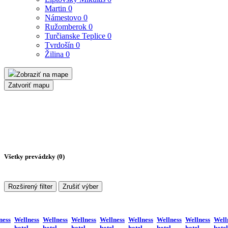
Martin
0
Námestovo
0
Ružomberok
0
Turčianske Teplice
0
Tvrdošín
0
Žilina
0
Zobraziť na mape
Zatvoriť mapu
Všetky prevádzky (
0
)
Rozširený filter
Zrušiť výber
ness
Wellness
Wellness
Wellness
Wellness
Wellness
Wellness
Wellness
Well
hotel
hotel
hotel
hotel
hotel
hotel
hotel
hotel