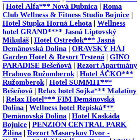
|
Hotel Alfa*** Nová Dubnica
|
Roma
Club Wellness & Fitness Studio Bojnice
|
Hotel Stupka Horná Lehota
|
Wellness
hotel GRAND**** Jasná Liptovský
Mikuláš
|
Hotel Ostredok*** Jasná
Demänovská Dolina
|
ORAVSKÝ HÁJ
Garden Hotel & Resort Trstená
|
GINO
PARADISE Bešeňová
|
Rezort Apartmány
Hrabovo Ružomberok
|
Hotel ÁČKO***
Ružomberok
|
Hotel SUMMIT***
Bešeňová
|
Relax hotel Sojka*** Malatíny
|
Relax Hotel*** FIM Demänovská
Dolina
|
Wellness hotel Repiská***
Demänovská Dolina
|
Hotel Kaskáda
Bojnice
|
PENZIÓN CENTRAL PARK
Žilina
|
Rezort Masarykov Dvor -