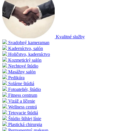
Kvalitné služby
Svadobný kameraman
Kaderníctvo, salón
Holičstvo, kaderníctvo
Kozmetický salón
Nechtové štúdio
Masážny salón
Pedikúra
Solárne štúdiá
Fotoateliér, štúdio
Fitness centrum
Vizáž a líčenie
Wellness centrá
Tetovacie štúdiá
Štúdio štíhlej línie
Plastická chirurgia
Permanentný makeup