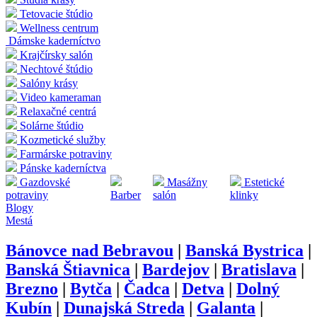
Tetovacie štúdio
Wellness centrum
Dámske kaderníctvo
Krajčírsky salón
Nechtové štúdio
Salóny krásy
Video kameraman
Relaxačné centrá
Solárne štúdio
Kozmetické služby
Farmárske potraviny
Pánske kaderníctva
Gazdovské
Masážny
Estetické
potraviny
Barber
salón
klinky
Blogy
Mestá
Bánovce nad Bebravou
|
Banská Bystrica
|
Banská Štiavnica
|
Bardejov
|
Bratislava
|
Brezno
|
Bytča
|
Čadca
|
Detva
|
Dolný
Kubín
|
Dunajská Streda
|
Galanta
|