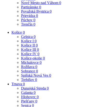
Nové Mesto nad Váhom
0
Partizánske
0
Považská Bystrica
0
Prievidza
0
Púchov
0
Trenčín
0
Košice
0
Gelnica
0
Košice I
0
Košice II
0
Košice III
0
Košice IV
0
Košice-okolie
0
Michalovce
0
Rožňava
0
Sobrance
0
Spišská Nová Ves
0
Trebišov
0
Trnava
0
Dunajská Streda
0
Galanta
0
Hlohovec
0
Piešťany
0
Senica
0