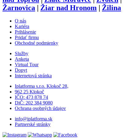
Žarnovica
|
Žiar nad Hronom
|
Žilina
O nás
Kariéra
Prihlásenie
Pridať firmu
Obchodné podmienky
Služby
Anketa
Virtual Tour
Dopyt
Internetová stránka
Iplatforma s.r.o. Klokoč 28,
962 25 Klokoč
IČO: 473 878 74
DiČ: 202 384 9080
Ochrana osobných údajov
info@iplatforma.sk
Partnerské stránky