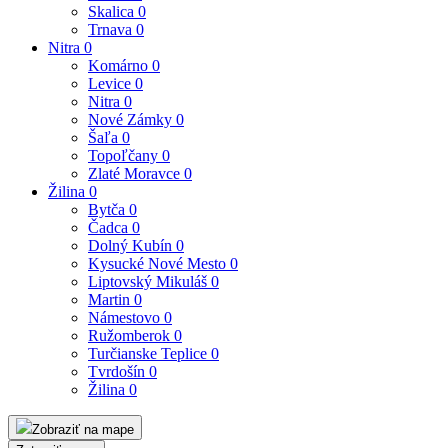
Skalica
0
Trnava
0
Nitra
0
Komárno
0
Levice
0
Nitra
0
Nové Zámky
0
Šaľa
0
Topoľčany
0
Zlaté Moravce
0
Žilina
0
Bytča
0
Čadca
0
Dolný Kubín
0
Kysucké Nové Mesto
0
Liptovský Mikuláš
0
Martin
0
Námestovo
0
Ružomberok
0
Turčianske Teplice
0
Tvrdošín
0
Žilina
0
Zobraziť na mape