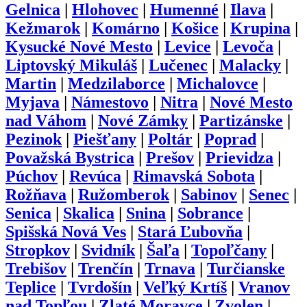
Gelnica
|
Hlohovec
|
Humenné
|
Ilava
|
Kežmarok
|
Komárno
|
Košice
|
Krupina
|
Kysucké Nové Mesto
|
Levice
|
Levoča
|
Liptovský Mikuláš
|
Lučenec
|
Malacky
|
Martin
|
Medzilaborce
|
Michalovce
|
Myjava
|
Námestovo
|
Nitra
|
Nové Mesto
nad Váhom
|
Nové Zámky
|
Partizánske
|
Pezinok
|
Piešťany
|
Poltár
|
Poprad
|
Považská Bystrica
|
Prešov
|
Prievidza
|
Púchov
|
Revúca
|
Rimavská Sobota
|
Rožňava
|
Ružomberok
|
Sabinov
|
Senec
|
Senica
|
Skalica
|
Snina
|
Sobrance
|
Spišská Nová Ves
|
Stará Ľubovňa
|
Stropkov
|
Svidník
|
Šaľa
|
Topoľčany
|
Trebišov
|
Trenčín
|
Trnava
|
Turčianske
Teplice
|
Tvrdošín
|
Veľký Krtíš
|
Vranov
nad Topľou
|
Zlaté Moravce
|
Zvolen
|