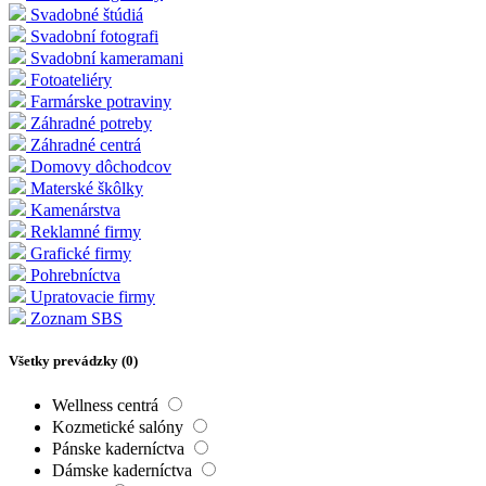
Svadobné štúdiá
Svadobní fotografi
Svadobní kameramani
Fotoateliéry
Farmárske potraviny
Záhradné potreby
Záhradné centrá
Domovy dôchodcov
Materské škôlky
Kamenárstva
Reklamné firmy
Grafické firmy
Pohrebníctva
Upratovacie firmy
Zoznam SBS
Všetky prevádzky (
0
)
Wellness centrá
Kozmetické salóny
Pánske kaderníctva
Dámske kaderníctva