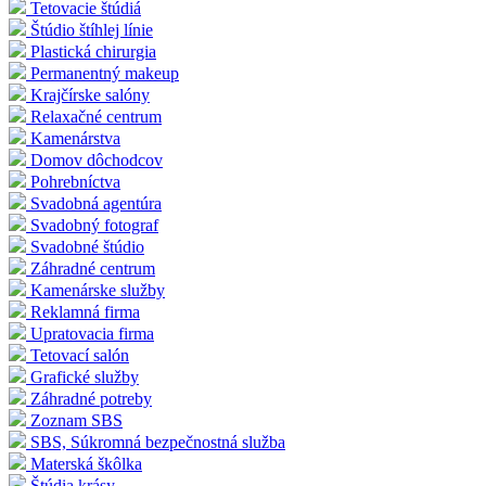
Tetovacie štúdiá
Štúdio štíhlej línie
Plastická chirurgia
Permanentný makeup
Krajčírske salóny
Relaxačné centrum
Kamenárstva
Domov dôchodcov
Pohrebníctva
Svadobná agentúra
Svadobný fotograf
Svadobné štúdio
Záhradné centrum
Kamenárske služby
Reklamná firma
Upratovacia firma
Tetovací salón
Grafické služby
Záhradné potreby
Zoznam SBS
SBS, Súkromná bezpečnostná služba
Materská škôlka
Štúdia krásy