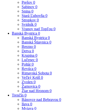
Prešov
0
Sabinov
0
Snina
0
Stará Ľubovňa
0
Stropkov
0
Svidník
0
Vranov nad Topľou
0
Banská Bystrica
0
Banská Bystrica
0
Banská Štiavnica
0
Brezno
0
Detva
0
Krupina
0
Lučenec
0
Poltár
0
Revúca
0
Rimavská Sobota
0
Veľký Krtíš
0
Zvolen
0
Žarnovica
0
Žiar nad Hronom
0
Trenčín
0
Bánovce nad Bebravou
0
Ilava
0
Myjava
0