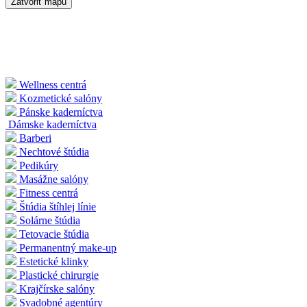
Zatvoriť mapu
Wellness centrá
Kozmetické salóny
Pánske kaderníctva
Dámske kaderníctva
Barberi
Nechtové štúdia
Pedikúry
Masážne salóny
Fitness centrá
Štúdia štíhlej línie
Solárne štúdia
Tetovacie štúdia
Permanentný make-up
Estetické klinky
Plastické chirurgie
Krajčírske salóny
Svadobné agentúry