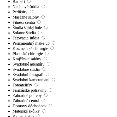
Barberi
Nechtové štúdia
Pedikúry
Masážne salóny
Fitness centrá
Štúdia štíhlej línie
Solárne štúdia
Tetovacie štúdia
Permanentný make-up
Kozmetické chirurgie
Plastické chirurgie
Krajčírske salóny
Svadobné agentúry
Svadobné štúdiá
Svadobní fotografi
Svadobní kameramani
Fotoateliéry
Farmárske potraviny
Záhradné potreby
Záhradné centrá
Domovy dôchodcov
Materské škôlky
Kamenárstva