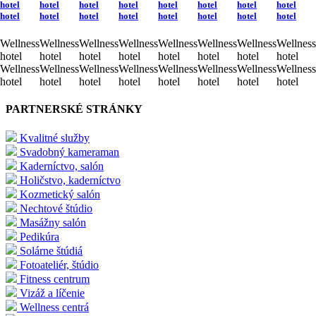
hotel
hotel
hotel
hotel
hotel
hotel
hotel
hotel
hotel
hotel
hotel
hotel
hotel
hotel
hotel
hotel
Wellness
Wellness
Wellness
Wellness
Wellness
Wellness
Wellness
Wellness
hotel
hotel
hotel
hotel
hotel
hotel
hotel
hotel
Wellness
Wellness
Wellness
Wellness
Wellness
Wellness
Wellness
Wellness
hotel
hotel
hotel
hotel
hotel
hotel
hotel
hotel
PARTNERSKÉ STRÁNKY
Kvalitné služby
Svadobný kameraman
Kaderníctvo, salón
Holičstvo, kaderníctvo
Kozmetický salón
Nechtové štúdio
Masážny salón
Pedikúra
Solárne štúdiá
Fotoateliér, štúdio
Fitness centrum
Vizáž a líčenie
Wellness centrá