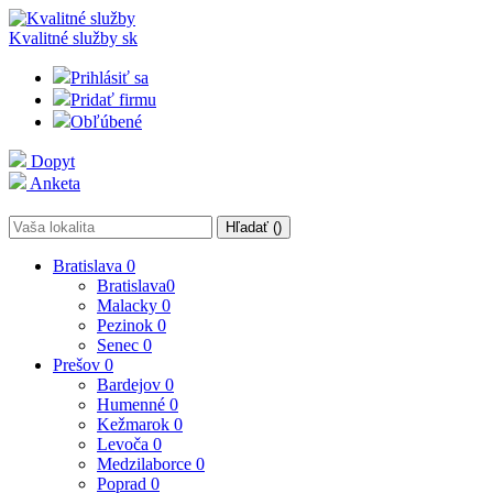
Kvalitné služby
sk
Prihlásiť sa
Pridať firmu
Obľúbené
Dopyt
Anketa
Hľadať (
)
Bratislava
0
Bratislava
0
Malacky
0
Pezinok
0
Senec
0
Prešov
0
Bardejov
0
Humenné
0
Kežmarok
0
Levoča
0
Medzilaborce
0
Poprad
0