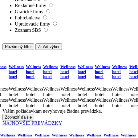
Reklamné firmy
Grafické firmy
Pohrebníctva
Upratovacie firmy
Zoznam SBS
Rozširený filter
Zrušiť výber
ness
Wellness
Wellness
Wellness
Wellness
Wellness
Wellness
Wellness
Well
hotel
hotel
hotel
hotel
hotel
hotel
hotel
hotel
hotel
hotel
hotel
hotel
hotel
hotel
hotel
hotel
ness
Wellness
Wellness
Wellness
Wellness
Wellness
Wellness
Wellness
Well
l
hotel
hotel
hotel
hotel
hotel
hotel
hotel
hote
ness
Wellness
Wellness
Wellness
Wellness
Wellness
Wellness
Wellness
Well
l
hotel
hotel
hotel
hotel
hotel
hotel
hotel
hote
Vaším požiadavkám nevyhovuje žiadna prevádzka.
Zobraziť ďalšie
NAJNOVŠIE PREVÁDZKY
Wellness
Wellness
Wellness
Wellness
Wellness
Wellness
Wellness
Wellness