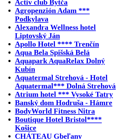
Activ club Bytča
Agropenzión Adam ***
Podkylava
Alexandra Wellness hotel
Liptovský Ján
Apollo Hotel **** Trenčín
Aqua Bela Spišská Belá
Aquapark AquaRelax Dolný
Kubín
Aquatermal Strehová - Hotel
Aquatermal*** Dolná Strehová
Atrium hotel *** Vysoké Tatry
Banský dom Hodruša - Hámre
BodyWorld Fitness Nitra
Boutique Hotel Bristol****
Košice
CHÁTEAU Gbeľany