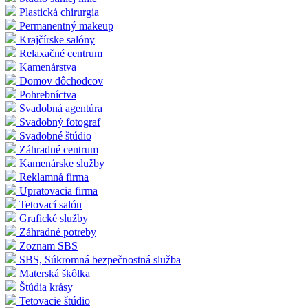
Plastická chirurgia
Permanentný makeup
Krajčírske salóny
Relaxačné centrum
Kamenárstva
Domov dôchodcov
Pohrebníctva
Svadobná agentúra
Svadobný fotograf
Svadobné štúdio
Záhradné centrum
Kamenárske služby
Reklamná firma
Upratovacia firma
Tetovací salón
Grafické služby
Záhradné potreby
Zoznam SBS
SBS, Súkromná bezpečnostná služba
Materská škôlka
Štúdia krásy
Tetovacie štúdio