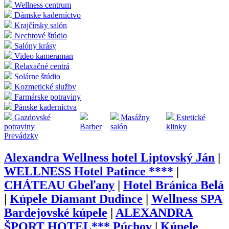
Wellness centrum
Dámske kaderníctvo
Krajčírsky salón
Nechtové štúdio
Salóny krásy
Video kameraman
Relaxačné centrá
Solárne štúdio
Kozmetické služby
Farmárske potraviny
Pánske kaderníctva
Gazdovské
Masážny
Estetické
potraviny
Barber
salón
klinky
Prevádzky
Alexandra Wellness hotel Liptovský Ján
|
WELLNESS Hotel Patince ****
|
CHÁTEAU Gbeľany
|
Hotel Bránica Belá
|
Kúpele Diamant Dudince
|
Wellness SPA
Bardejovské kúpele
|
ALEXANDRA
ŠPORT HOTEL*** Púchov
|
Kúpele