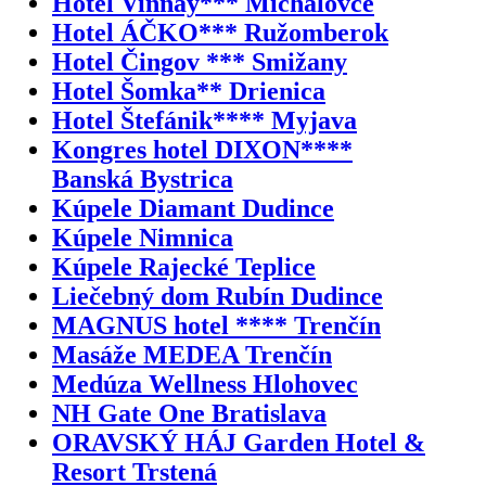
Hotel Vinnay*** Michalovce
Hotel ÁČKO*** Ružomberok
Hotel Čingov *** Smižany
Hotel Šomka** Drienica
Hotel Štefánik**** Myjava
Kongres hotel DIXON****
Banská Bystrica
Kúpele Diamant Dudince
Kúpele Nimnica
Kúpele Rajecké Teplice
Liečebný dom Rubín Dudince
MAGNUS hotel **** Trenčín
Masáže MEDEA Trenčín
Medúza Wellness Hlohovec
NH Gate One Bratislava
ORAVSKÝ HÁJ Garden Hotel &
Resort Trstená