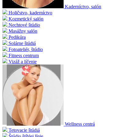
Kaderníctvo, salón
Holičstvo, kaderníctvo
Kozmetický salón
Nechtové štúdio
Masážny salón
Pedikúra
Solárne štúdiá
Fotoateliér, štúdio
Fitness centrum
Vizáž a líčenie
Wellness centrá
Tetovacie štúdiá
Štúdio štíhlej línie