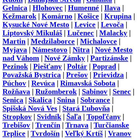
Gelnica
|
Hlohovec
|
Humenné
|
Ilava
|
Kežmarok
|
Komárno
|
Košice
|
Krupina
|
Kysucké Nové Mesto
|
Levice
|
Levoča
|
Liptovský Mikuláš
|
Lučenec
|
Malacky
|
Martin
|
Medzilaborce
|
Michalovce
|
Myjava
|
Námestovo
|
Nitra
|
Nové Mesto
nad Váhom
|
Nové Zámky
|
Partizánske
|
Pezinok
|
Piešťany
|
Poltár
|
Poprad
|
Považská Bystrica
|
Prešov
|
Prievidza
|
Púchov
|
Revúca
|
Rimavská Sobota
|
Rožňava
|
Ružomberok
|
Sabinov
|
Senec
|
Senica
|
Skalica
|
Snina
|
Sobrance
|
Spišská Nová Ves
|
Stará Ľubovňa
|
Stropkov
|
Svidník
|
Šaľa
|
Topoľčany
|
Trebišov
|
Trenčín
|
Trnava
|
Turčianske
Teplice
|
Tvrdošín
|
Veľký Krtíš
|
Vranov