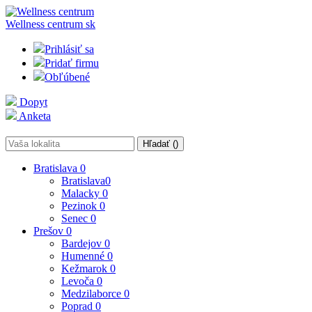
Wellness centrum
sk
Prihlásiť sa
Pridať firmu
Obľúbené
Dopyt
Anketa
Hľadať (
)
Bratislava
0
Bratislava
0
Malacky
0
Pezinok
0
Senec
0
Prešov
0
Bardejov
0
Humenné
0
Kežmarok
0
Levoča
0
Medzilaborce
0
Poprad
0