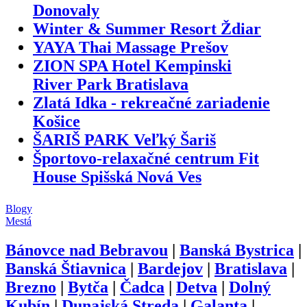
Donovaly
Winter & Summer Resort Ždiar
YAYA Thai Massage Prešov
ZION SPA Hotel Kempinski
River Park Bratislava
Zlatá Idka - rekreačné zariadenie
Košice
ŠARIŠ PARK Veľký Šariš
Športovo-relaxačné centrum Fit
House Spišská Nová Ves
Blogy
Mestá
Bánovce nad Bebravou
|
Banská Bystrica
|
Banská Štiavnica
|
Bardejov
|
Bratislava
|
Brezno
|
Bytča
|
Čadca
|
Detva
|
Dolný
Kubín
|
Dunajská Streda
|
Galanta
|