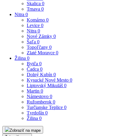
Skalica
0
Trnava
0
Nitra
0
Komárno
0
Levice
0
Nitra
0
Nové Zámky
0
Šaľa
0
Topoľčany
0
Zlaté Moravce
0
Žilina
0
Bytča
0
Čadca
0
Dolný Kubín
0
Kysucké Nové Mesto
0
Liptovský Mikuláš
0
Martin
0
Námestovo
0
Ružomberok
0
Turčianske Teplice
0
Tvrdošín
0
Žilina
0
Zobraziť na mape