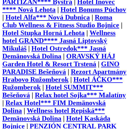
PARTIZÁN**** Bystrá
|
Hotel Inovec
**** Nová Lehota
|
Hotel Bonums Púchov
|
Hotel Alfa*** Nová Dubnica
|
Roma
Club Wellness & Fitness Studio Bojnice
|
Hotel Stupka Horná Lehota
|
Wellness
hotel GRAND**** Jasná Liptovský
Mikuláš
|
Hotel Ostredok*** Jasná
Demänovská Dolina
|
ORAVSKÝ HÁJ
Garden Hotel & Resort Trstená
|
GINO
PARADISE Bešeňová
|
Rezort Apartmány
Hrabovo Ružomberok
|
Hotel ÁČKO***
Ružomberok
|
Hotel SUMMIT***
Bešeňová
|
Relax hotel Sojka*** Malatíny
|
Relax Hotel*** FIM Demänovská
Dolina
|
Wellness hotel Repiská***
Demänovská Dolina
|
Hotel Kaskáda
Bojnice
|
PENZIÓN CENTRAL PARK