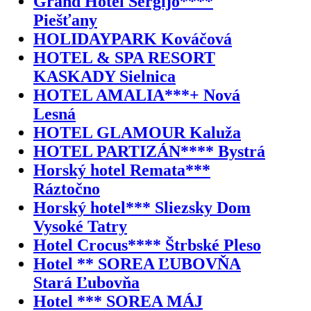
Grand Hotel Sergijo****
Piešťany
HOLIDAYPARK Kováčová
HOTEL & SPA RESORT
KASKADY Sielnica
HOTEL AMALIA***+ Nová
Lesná
HOTEL GLAMOUR Kaluža
HOTEL PARTIZÁN**** Bystrá
Horský hotel Remata***
Ráztočno
Horský hotel*** Sliezsky Dom
Vysoké Tatry
Hotel Crocus**** Štrbské Pleso
Hotel ** SOREA ĽUBOVŇA
Stará Ľubovňa
Hotel *** SOREA MÁJ