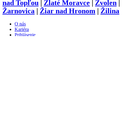
nad Topľou
|
Zlaté Moravce
|
Zvolen
|
Žarnovica
|
Žiar nad Hronom
|
Žilina
O nás
Kariéra
Prihlásenie
Pridať firmu
Obchodné podmienky
Služby
Anketa
Virtual Tour
Dopyt
Internetová stránka
Iplatforma s.r.o. Klokoč 28,
962 25 Klokoč
IČO: 473 878 74
DiČ: 202 384 9080
Ochrana osobných údajov
info@iplatforma.sk
Partnerské stránky