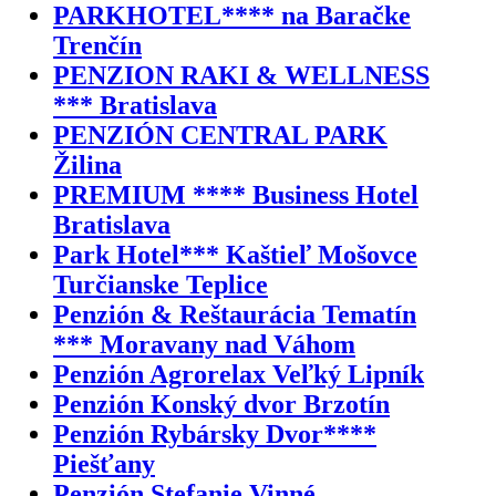
PARKHOTEL**** na Baračke
Trenčín
PENZION RAKI & WELLNESS
*** Bratislava
PENZIÓN CENTRAL PARK
Žilina
PREMIUM **** Business Hotel
Bratislava
Park Hotel*** Kaštieľ Mošovce
Turčianske Teplice
Penzión & Reštaurácia Tematín
*** Moravany nad Váhom
Penzión Agrorelax Veľký Lipník
Penzión Konský dvor Brzotín
Penzión Rybársky Dvor****
Piešťany
Penzión Stefanie Vinné