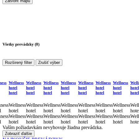
Zatvoriť mapu
Všetky prevádzky (
0
)
Rozširený filter
Zrušiť výber
ness
Wellness
Wellness
Wellness
Wellness
Wellness
Wellness
Wellness
Well
hotel
hotel
hotel
hotel
hotel
hotel
hotel
hotel
hotel
hotel
hotel
hotel
hotel
hotel
hotel
hotel
ness
Wellness
Wellness
Wellness
Wellness
Wellness
Wellness
Wellness
Well
l
hotel
hotel
hotel
hotel
hotel
hotel
hotel
hote
ness
Wellness
Wellness
Wellness
Wellness
Wellness
Wellness
Wellness
Well
l
hotel
hotel
hotel
hotel
hotel
hotel
hotel
hote
Vaším požiadavkám nevyhovuje žiadna prevádzka.
Zobraziť ďalšie