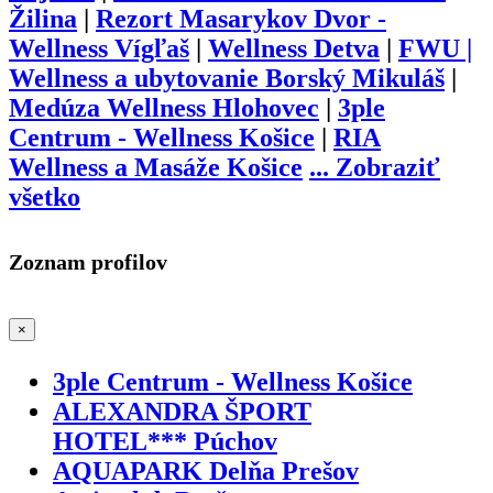
Žilina
|
Rezort Masarykov Dvor -
Wellness Vígľaš
|
Wellness Detva
|
FWU |
Wellness a ubytovanie Borský Mikuláš
|
Medúza Wellness Hlohovec
|
3ple
Centrum - Wellness Košice
|
RIA
Wellness a Masáže Košice
...
Zobraziť
všetko
Zoznam profilov
×
3ple Centrum - Wellness Košice
ALEXANDRA ŠPORT
HOTEL*** Púchov
AQUAPARK Delňa Prešov