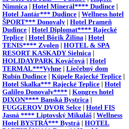
Nimnica
|
Hotel Minerál**** Dudince
|
Hotel Jantár*** Dudince
|
Wellness hotel
ŠPORT*** Donovaly
|
Hotel Prameň
Dudince
|
Hotel Diplomat**** Rajecké
Teplice
|
Hotel Bôrik Žilina
|
Hotel
TENIS**** Zvolen
|
HOTEL & SPA
RESORT KASKADY Sielnica
|
HOLIDAYPARK Kováčová
|
Hotel
TERMAL***Vyhne
|
Liečebný dom
Rubín Dudince
|
Kúpele Rajecké Teplice
|
Hotel Skalka*** Rajecké Teplice
|
Hotel
Galileo Donovaly****
|
Kongres hotel
DIXON**** Banská Bystrica
|
FUGGEROV DVOR Selce
|
Hotel FIS
Jasná **** Liptovský Mikuláš
|
Wellness
Hotel BYSTRÁ*** Bystrá
|
HOTEL