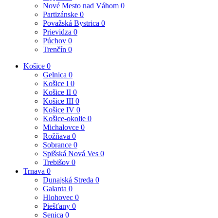
Nové Mesto nad Váhom
0
Partizánske
0
Považská Bystrica
0
Prievidza
0
Púchov
0
Trenčín
0
Košice
0
Gelnica
0
Košice I
0
Košice II
0
Košice III
0
Košice IV
0
Košice-okolie
0
Michalovce
0
Rožňava
0
Sobrance
0
Spišská Nová Ves
0
Trebišov
0
Trnava
0
Dunajská Streda
0
Galanta
0
Hlohovec
0
Piešťany
0
Senica
0