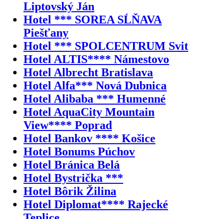
Liptovský Ján
Hotel *** SOREA SĹŇAVA
Piešťany
Hotel *** SPOLCENTRUM Svit
Hotel ALTIS**** Námestovo
Hotel Albrecht Bratislava
Hotel Alfa*** Nová Dubnica
Hotel Alibaba *** Humenné
Hotel AquaCity Mountain
View**** Poprad
Hotel Bankov **** Košice
Hotel Bonums Púchov
Hotel Bránica Belá
Hotel Bystrička ***
Hotel Bôrik Žilina
Hotel Diplomat**** Rajecké
Teplice