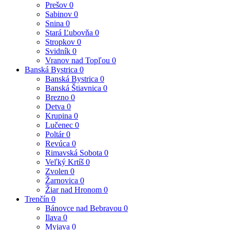
Prešov
0
Sabinov
0
Snina
0
Stará Ľubovňa
0
Stropkov
0
Svidník
0
Vranov nad Topľou
0
Banská Bystrica
0
Banská Bystrica
0
Banská Štiavnica
0
Brezno
0
Detva
0
Krupina
0
Lučenec
0
Poltár
0
Revúca
0
Rimavská Sobota
0
Veľký Krtíš
0
Zvolen
0
Žarnovica
0
Žiar nad Hronom
0
Trenčín
0
Bánovce nad Bebravou
0
Ilava
0
Myjava
0