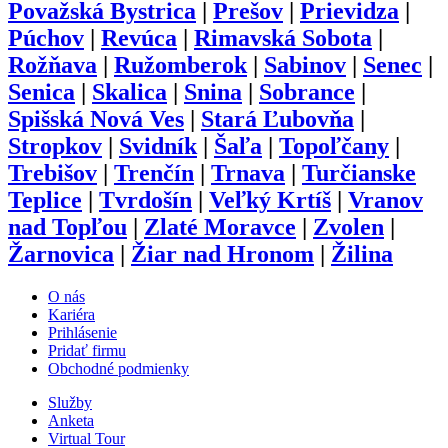
Považská Bystrica
|
Prešov
|
Prievidza
|
Púchov
|
Revúca
|
Rimavská Sobota
|
Rožňava
|
Ružomberok
|
Sabinov
|
Senec
|
Senica
|
Skalica
|
Snina
|
Sobrance
|
Spišská Nová Ves
|
Stará Ľubovňa
|
Stropkov
|
Svidník
|
Šaľa
|
Topoľčany
|
Trebišov
|
Trenčín
|
Trnava
|
Turčianske
Teplice
|
Tvrdošín
|
Veľký Krtíš
|
Vranov
nad Topľou
|
Zlaté Moravce
|
Zvolen
|
Žarnovica
|
Žiar nad Hronom
|
Žilina
O nás
Kariéra
Prihlásenie
Pridať firmu
Obchodné podmienky
Služby
Anketa
Virtual Tour