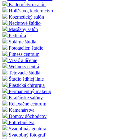
Kaderníctvo, salón
Holičstvo, kaderníctvo
Kozmetický salón
Nechtové štúdio
Masážny salón
Pedikúra
Solárne štúdiá
Fotoateliér, štúdio
Fitness centrum
Vizáž a líčenie
Wellness centrá
Tetovacie štúdiá
Štúdio štíhlej línie
Plastická chirurgia
Permanentný makeup
Krajčírske salóny
Relaxačné centrum
Kamenárstva
Domov dôchodcov
Pohrebníctva
Svadobná agentúra
Svadobný fotograf