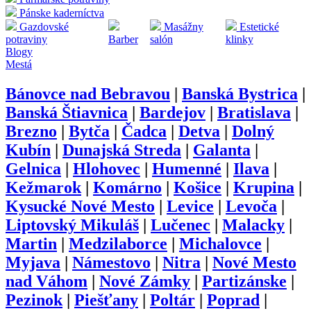
Pánske kaderníctva
Gazdovské
Masážny
Estetické
potraviny
Barber
salón
klinky
Blogy
Mestá
Bánovce nad Bebravou
|
Banská Bystrica
|
Banská Štiavnica
|
Bardejov
|
Bratislava
|
Brezno
|
Bytča
|
Čadca
|
Detva
|
Dolný
Kubín
|
Dunajská Streda
|
Galanta
|
Gelnica
|
Hlohovec
|
Humenné
|
Ilava
|
Kežmarok
|
Komárno
|
Košice
|
Krupina
|
Kysucké Nové Mesto
|
Levice
|
Levoča
|
Liptovský Mikuláš
|
Lučenec
|
Malacky
|
Martin
|
Medzilaborce
|
Michalovce
|
Myjava
|
Námestovo
|
Nitra
|
Nové Mesto
nad Váhom
|
Nové Zámky
|
Partizánske
|
Pezinok
|
Piešťany
|
Poltár
|
Poprad
|