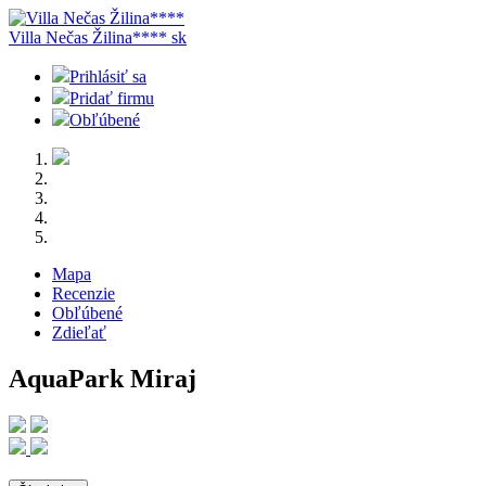
Villa Nečas Žilina****
sk
Prihlásiť sa
Pridať firmu
Obľúbené
Mapa
Recenzie
Obľúbené
Zdieľať
AquaPark Miraj