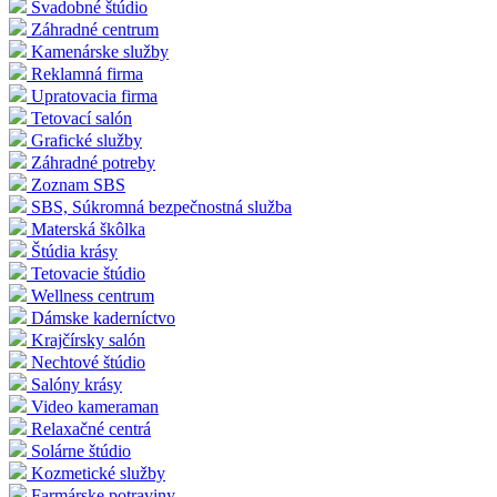
Svadobné štúdio
Záhradné centrum
Kamenárske služby
Reklamná firma
Upratovacia firma
Tetovací salón
Grafické služby
Záhradné potreby
Zoznam SBS
SBS, Súkromná bezpečnostná služba
Materská škôlka
Štúdia krásy
Tetovacie štúdio
Wellness centrum
Dámske kaderníctvo
Krajčírsky salón
Nechtové štúdio
Salóny krásy
Video kameraman
Relaxačné centrá
Solárne štúdio
Kozmetické služby
Farmárske potraviny