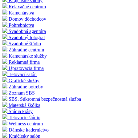
Krajčírske salóny
Relaxačné centrum
Kamenárstva
Domov dôchodcov
Pohrebníctva
Svadobná agentúra
Svadobný fotograf
Svadobné štúdio
Záhradné centrum
Kamenárske služby
Reklamná firma
Upratovacia firma
Tetovací salón
Grafické služby
Záhradné potreby
Zoznam SBS
SBS, Súkromná bezpečnostná služba
Materská škôlka
Štúdia krásy
Tetovacie štúdio
Wellness centrum
Dámske kaderníctvo
Krajčírsky salón