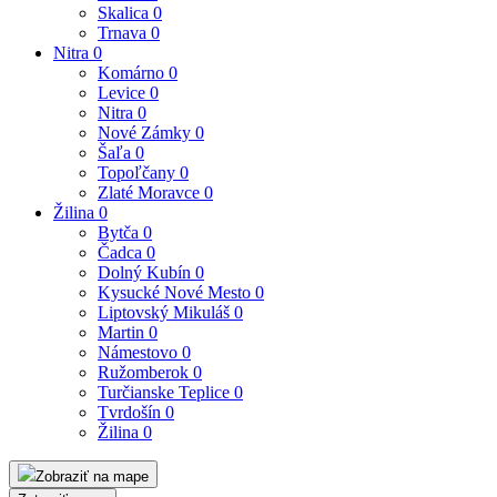
Skalica
0
Trnava
0
Nitra
0
Komárno
0
Levice
0
Nitra
0
Nové Zámky
0
Šaľa
0
Topoľčany
0
Zlaté Moravce
0
Žilina
0
Bytča
0
Čadca
0
Dolný Kubín
0
Kysucké Nové Mesto
0
Liptovský Mikuláš
0
Martin
0
Námestovo
0
Ružomberok
0
Turčianske Teplice
0
Tvrdošín
0
Žilina
0
Zobraziť na mape