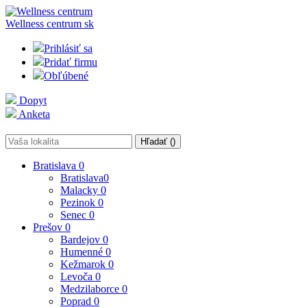
Wellness centrum
sk
Prihlásiť sa
Pridať firmu
Obľúbené
Dopyt
Anketa
Hľadať (
)
Bratislava
0
Bratislava
0
Malacky
0
Pezinok
0
Senec
0
Prešov
0
Bardejov
0
Humenné
0
Kežmarok
0
Levoča
0
Medzilaborce
0
Poprad
0