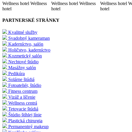
Wellness hotel Wellness
Wellness hotel Wellness
Wellness hotel W
hotel
hotel
hotel
PARTNERSKÉ STRÁNKY
Kvalitné služby
Svadobný kameraman
Kaderníctvo, salón
Holičstvo, kaderníctvo
Kozmetický salón
Nechtové štúdio
Masážny salón
Pedikúra
Solárne štúdiá
Fotoateliér, štúdio
Fitness centrum
Vizáž a líčenie
Wellness centrá
Tetovacie štúdiá
Štúdio štíhlej línie
Plastická chirurgia
Permanentný makeup