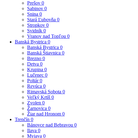
Prešov
0
Sabinov
0
Snina
0
Stará Ľubovňa
0
Stropkov
0
Svidník
0
Vranov nad Topľou
0
Banská Bystrica
0
Banská Bystrica
0
Banská Štiavnica
0
Brezno
0
Detva
0
Krupina
0
Lučenec
0
Poltár
0
Revúca
0
Rimavská Sobota
0
Veľký Krtíš
0
Zvolen
0
Žarnovica
0
Žiar nad Hronom
0
Trenčín
0
Bánovce nad Bebravou
0
Ilava
0
Myjava
0