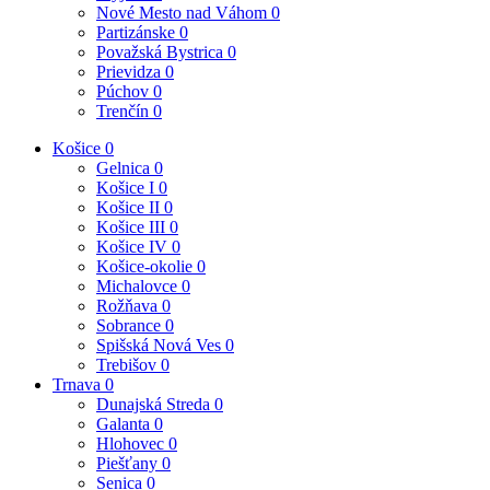
Nové Mesto nad Váhom
0
Partizánske
0
Považská Bystrica
0
Prievidza
0
Púchov
0
Trenčín
0
Košice
0
Gelnica
0
Košice I
0
Košice II
0
Košice III
0
Košice IV
0
Košice-okolie
0
Michalovce
0
Rožňava
0
Sobrance
0
Spišská Nová Ves
0
Trebišov
0
Trnava
0
Dunajská Streda
0
Galanta
0
Hlohovec
0
Piešťany
0
Senica
0