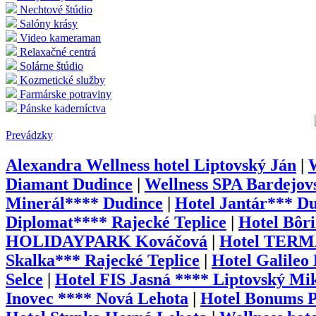
Nechtové štúdio
Salóny krásy
Video kameraman
Relaxačné centrá
Solárne štúdio
Kozmetické služby
Farmárske potraviny
Pánske kaderníctva
Prevádzky
Alexandra Wellness hotel Liptovský Ján
|
Diamant Dudince
|
Wellness SPA Bardejov
Minerál**** Dudince
|
Hotel Jantár*** D
Diplomat**** Rajecké Teplice
|
Hotel Bôri
HOLIDAYPARK Kováčová
|
Hotel TERM
Skalka*** Rajecké Teplice
|
Hotel Galileo
Selce
|
Hotel FIS Jasná **** Liptovský Mi
Inovec **** Nová Lehota
|
Hotel Bonums 