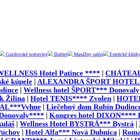
Gazdovské potraviny
Barber
Masážny salón
Estetické klink
WELLNESS Hotel Patince ****
|
CHÁTEAU
ské kúpele
|
ALEXANDRA ŠPORT HOTEL*
udince
|
Wellness hotel ŠPORT*** Donovaly
k Žilina
|
Hotel TENIS**** Zvolen
|
HOTEL
AL***Vyhne
|
Liečebný dom Rubín Dudinc
 Donovaly****
|
Kongres hotel DIXON**** B
kuláš
|
Wellness Hotel BYSTRÁ*** Bystrá
|
Púchov
|
Hotel Alfa*** Nová Dubnica
|
Roma 