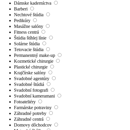
Dámske kaderníctva
Barberi
Nechtové štúdia
Pedikúry
Masážne salóny
Fitness centrá
Štúdia štíhlej línie
Solárne štúdia
Tetovacie štúdia
Permanentný make-up
Kozmetické chirurgie
Plastické chirurgie
Krajčírske salóny
Svadobné agentúry
Svadobné štúdiá
Svadobní fotografi
Svadobní kameramani
Fotoateliéry
Farmárske potraviny
Záhradné potreby
Záhradné centrá
Domovy dôchodcov