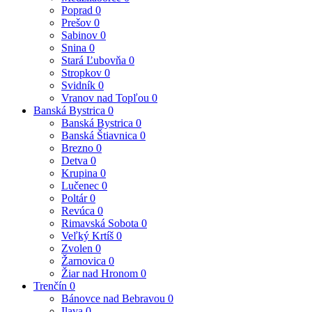
Poprad
0
Prešov
0
Sabinov
0
Snina
0
Stará Ľubovňa
0
Stropkov
0
Svidník
0
Vranov nad Topľou
0
Banská Bystrica
0
Banská Bystrica
0
Banská Štiavnica
0
Brezno
0
Detva
0
Krupina
0
Lučenec
0
Poltár
0
Revúca
0
Rimavská Sobota
0
Veľký Krtíš
0
Zvolen
0
Žarnovica
0
Žiar nad Hronom
0
Trenčín
0
Bánovce nad Bebravou
0
Ilava
0