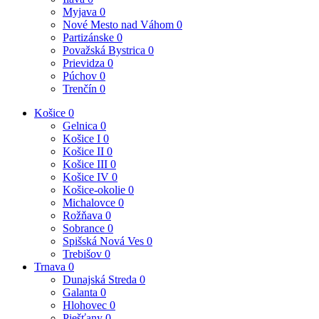
Myjava
0
Nové Mesto nad Váhom
0
Partizánske
0
Považská Bystrica
0
Prievidza
0
Púchov
0
Trenčín
0
Košice
0
Gelnica
0
Košice I
0
Košice II
0
Košice III
0
Košice IV
0
Košice-okolie
0
Michalovce
0
Rožňava
0
Sobrance
0
Spišská Nová Ves
0
Trebišov
0
Trnava
0
Dunajská Streda
0
Galanta
0
Hlohovec
0
Piešťany
0