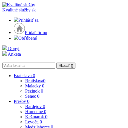
Kvalitné služby
sk
Prihlásiť sa
Pridať firmu
Obľúbené
Dopyt
Anketa
Hľadať (
)
Bratislava
0
Bratislava
0
Malacky
0
Pezinok
0
Senec
0
Prešov
0
Bardejov
0
Humenné
0
Kežmarok
0
Levoča
0
Medzilaborce
0