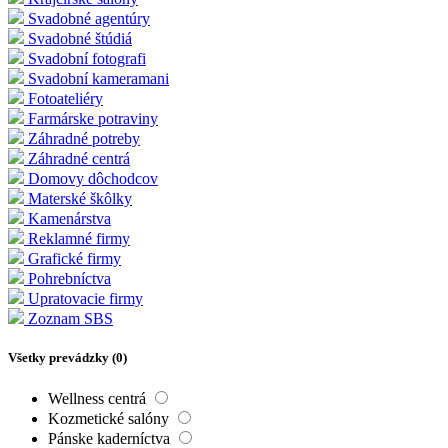
Svadobné agentúry
Svadobné štúdiá
Svadobní fotografi
Svadobní kameramani
Fotoateliéry
Farmárske potraviny
Záhradné potreby
Záhradné centrá
Domovy dôchodcov
Materské škôlky
Kamenárstva
Reklamné firmy
Grafické firmy
Pohrebníctva
Upratovacie firmy
Zoznam SBS
Všetky prevádzky (
0
)
Wellness centrá
Kozmetické salóny
Pánske kaderníctva