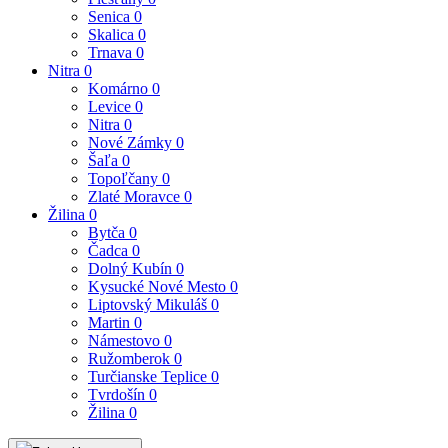
Senica
0
Skalica
0
Trnava
0
Nitra
0
Komárno
0
Levice
0
Nitra
0
Nové Zámky
0
Šaľa
0
Topoľčany
0
Zlaté Moravce
0
Žilina
0
Bytča
0
Čadca
0
Dolný Kubín
0
Kysucké Nové Mesto
0
Liptovský Mikuláš
0
Martin
0
Námestovo
0
Ružomberok
0
Turčianske Teplice
0
Tvrdošín
0
Žilina
0