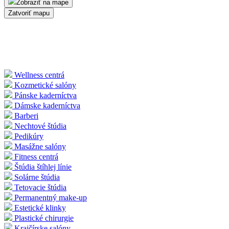
Zobraziť na mape
Zatvoriť mapu
Wellness centrá
Kozmetické salóny
Pánske kaderníctva
Dámske kaderníctva
Barberi
Nechtové štúdia
Pedikúry
Masážne salóny
Fitness centrá
Štúdia štíhlej línie
Solárne štúdia
Tetovacie štúdia
Permanentný make-up
Estetické klinky
Plastické chirurgie
Krajčírske salóny