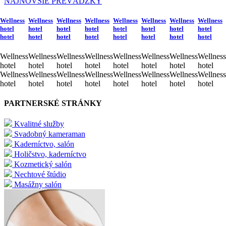
NAJNOVŠIE PREVÁDZKY
Wellness
Wellness
Wellness
Wellness
Wellness
Wellness
Wellness
Wellness
hotel
hotel
hotel
hotel
hotel
hotel
hotel
hotel
hotel
hotel
hotel
hotel
hotel
hotel
hotel
hotel
Wellness
Wellness
Wellness
Wellness
Wellness
Wellness
Wellness
Wellness
hotel
hotel
hotel
hotel
hotel
hotel
hotel
hotel
Wellness
Wellness
Wellness
Wellness
Wellness
Wellness
Wellness
Wellness
hotel
hotel
hotel
hotel
hotel
hotel
hotel
hotel
PARTNERSKÉ STRÁNKY
Kvalitné služby
Svadobný kameraman
Kaderníctvo, salón
Holičstvo, kaderníctvo
Kozmetický salón
Nechtové štúdio
Masážny salón