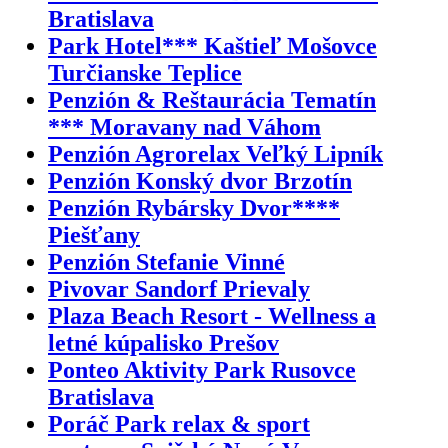
Bratislava
Park Hotel*** Kaštieľ Mošovce
Turčianske Teplice
Penzión & Reštaurácia Tematín
*** Moravany nad Váhom
Penzión Agrorelax Veľký Lipník
Penzión Konský dvor Brzotín
Penzión Rybársky Dvor****
Piešťany
Penzión Stefanie Vinné
Pivovar Sandorf Prievaly
Plaza Beach Resort - Wellness a
letné kúpalisko Prešov
Ponteo Aktivity Park Rusovce
Bratislava
Poráč Park relax & sport