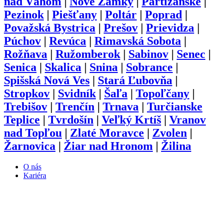
nad Váhom
|
Nové Zámky
|
Partizánske
|
Pezinok
|
Piešťany
|
Poltár
|
Poprad
|
Považská Bystrica
|
Prešov
|
Prievidza
|
Púchov
|
Revúca
|
Rimavská Sobota
|
Rožňava
|
Ružomberok
|
Sabinov
|
Senec
|
Senica
|
Skalica
|
Snina
|
Sobrance
|
Spišská Nová Ves
|
Stará Ľubovňa
|
Stropkov
|
Svidník
|
Šaľa
|
Topoľčany
|
Trebišov
|
Trenčín
|
Trnava
|
Turčianske
Teplice
|
Tvrdošín
|
Veľký Krtíš
|
Vranov
nad Topľou
|
Zlaté Moravce
|
Zvolen
|
Žarnovica
|
Žiar nad Hronom
|
Žilina
O nás
Kariéra
Prihlásenie
Pridať firmu
Obchodné podmienky