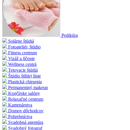
Pedikúra
Solárne štúdiá
Fotoateliér, štúdio
Fitness centrum
Vizáž a líčenie
Wellness centrá
Tetovacie štúdiá
Štúdio štíhlej línie
Plastická chirurgia
Permanentný makeup
Krajčírske salóny
Relaxačné centrum
Kamenárstva
Domov dôchodcov
Pohrebníctva
Svadobná agentúra
Svadobný fotograf