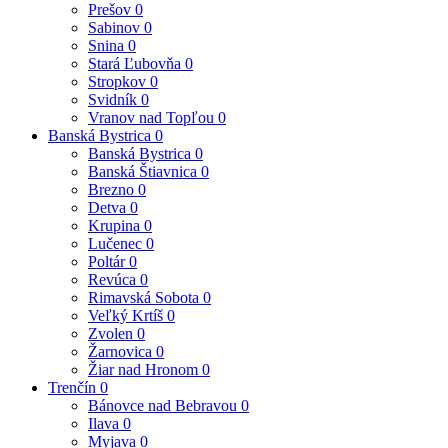
Prešov
0
Sabinov
0
Snina
0
Stará Ľubovňa
0
Stropkov
0
Svidník
0
Vranov nad Topľou
0
Banská Bystrica
0
Banská Bystrica
0
Banská Štiavnica
0
Brezno
0
Detva
0
Krupina
0
Lučenec
0
Poltár
0
Revúca
0
Rimavská Sobota
0
Veľký Krtíš
0
Zvolen
0
Žarnovica
0
Žiar nad Hronom
0
Trenčín
0
Bánovce nad Bebravou
0
Ilava
0
Myjava
0