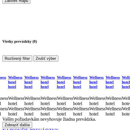
Zatvoriť mapu
Všetky prevádzky (
0
)
Rozširený filter
Zrušiť výber
ness
Wellness
Wellness
Wellness
Wellness
Wellness
Wellness
Wellness
Well
hotel
hotel
hotel
hotel
hotel
hotel
hotel
hotel
hotel
hotel
hotel
hotel
hotel
hotel
hotel
hotel
ness
Wellness
Wellness
Wellness
Wellness
Wellness
Wellness
Wellness
Well
l
hotel
hotel
hotel
hotel
hotel
hotel
hotel
hote
ness
Wellness
Wellness
Wellness
Wellness
Wellness
Wellness
Wellness
Well
l
hotel
hotel
hotel
hotel
hotel
hotel
hotel
hote
Vaším požiadavkám nevyhovuje žiadna prevádzka.
Zobraziť ďalšie