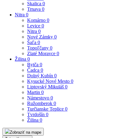
Skalica
0
Trnava
0
Nitra
0
Komárno
0
Levice
0
Nitra
0
Nové Zámky
0
Šaľa
0
Topoľčany
0
Zlaté Moravce
0
Žilina
0
Bytča
0
Čadca
0
Dolný Kubín
0
Kysucké Nové Mesto
0
Liptovský Mikuláš
0
Martin
0
Námestovo
0
Ružomberok
0
Turčianske Teplice
0
Tvrdošín
0
Žilina
0
Zobraziť na mape