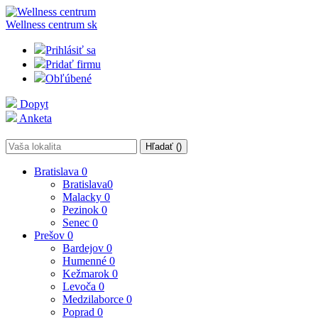
Wellness centrum
sk
Prihlásiť sa
Pridať firmu
Obľúbené
Dopyt
Anketa
Hľadať (
)
Bratislava
0
Bratislava
0
Malacky
0
Pezinok
0
Senec
0
Prešov
0
Bardejov
0
Humenné
0
Kežmarok
0
Levoča
0
Medzilaborce
0
Poprad
0