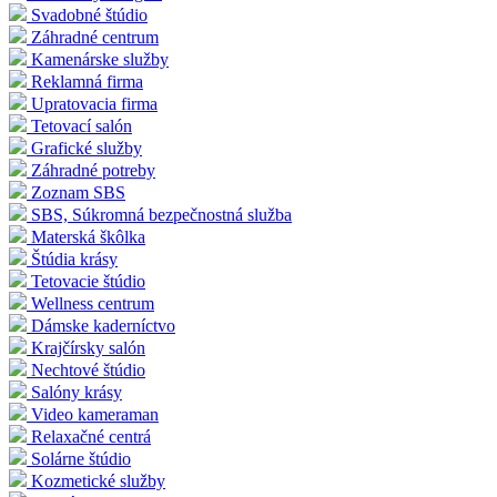
Svadobné štúdio
Záhradné centrum
Kamenárske služby
Reklamná firma
Upratovacia firma
Tetovací salón
Grafické služby
Záhradné potreby
Zoznam SBS
SBS, Súkromná bezpečnostná služba
Materská škôlka
Štúdia krásy
Tetovacie štúdio
Wellness centrum
Dámske kaderníctvo
Krajčírsky salón
Nechtové štúdio
Salóny krásy
Video kameraman
Relaxačné centrá
Solárne štúdio
Kozmetické služby