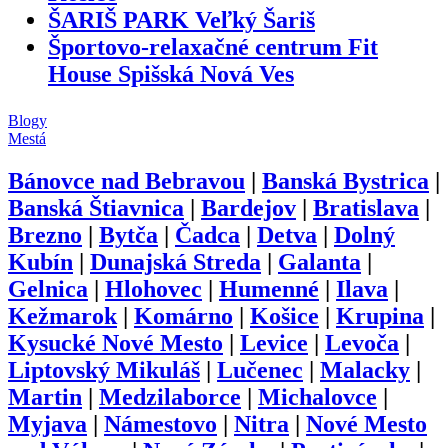
ŠARIŠ PARK Veľký Šariš
Športovo-relaxačné centrum Fit
House Spišská Nová Ves
Blogy
Mestá
Bánovce nad Bebravou
|
Banská Bystrica
|
Banská Štiavnica
|
Bardejov
|
Bratislava
|
Brezno
|
Bytča
|
Čadca
|
Detva
|
Dolný
Kubín
|
Dunajská Streda
|
Galanta
|
Gelnica
|
Hlohovec
|
Humenné
|
Ilava
|
Kežmarok
|
Komárno
|
Košice
|
Krupina
|
Kysucké Nové Mesto
|
Levice
|
Levoča
|
Liptovský Mikuláš
|
Lučenec
|
Malacky
|
Martin
|
Medzilaborce
|
Michalovce
|
Myjava
|
Námestovo
|
Nitra
|
Nové Mesto