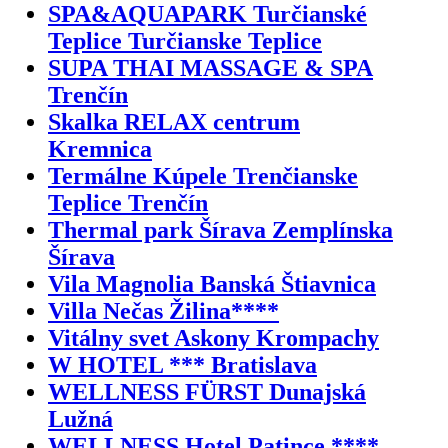
SPA&AQUAPARK Turčianské
Teplice Turčianske Teplice
SUPA THAI MASSAGE & SPA
Trenčín
Skalka RELAX centrum
Kremnica
Termálne Kúpele Trenčianske
Teplice Trenčín
Thermal park Šírava Zemplínska
Šírava
Vila Magnolia Banská Štiavnica
Villa Nečas Žilina****
Vitálny svet Askony Krompachy
W HOTEL *** Bratislava
WELLNESS FÜRST Dunajská
Lužná
WELLNESS Hotel Patince ****