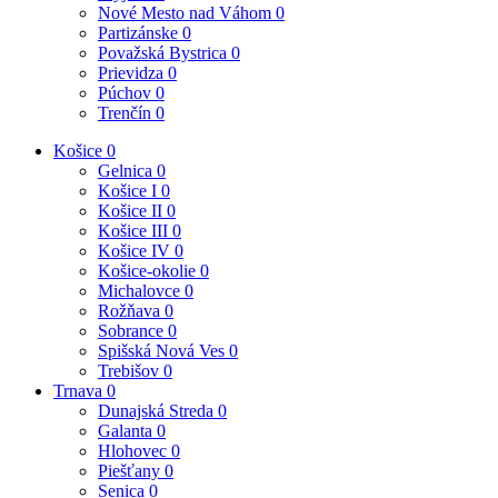
Nové Mesto nad Váhom
0
Partizánske
0
Považská Bystrica
0
Prievidza
0
Púchov
0
Trenčín
0
Košice
0
Gelnica
0
Košice I
0
Košice II
0
Košice III
0
Košice IV
0
Košice-okolie
0
Michalovce
0
Rožňava
0
Sobrance
0
Spišská Nová Ves
0
Trebišov
0
Trnava
0
Dunajská Streda
0
Galanta
0
Hlohovec
0
Piešťany
0
Senica
0