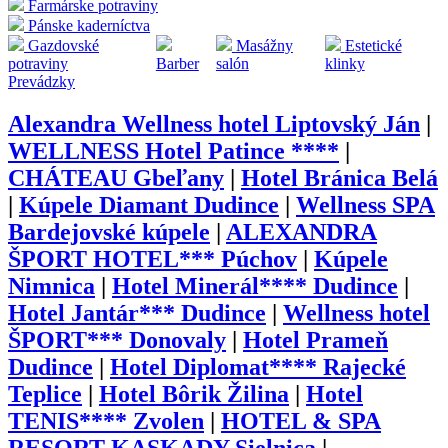
Farmárske potraviny
Pánske kaderníctva
Gazdovské
Masážny
Estetické
potraviny
Barber
salón
klinky
Prevádzky
Alexandra Wellness hotel Liptovský Ján
|
WELLNESS Hotel Patince ****
|
CHÁTEAU Gbeľany
|
Hotel Bránica Belá
|
Kúpele Diamant Dudince
|
Wellness SPA
Bardejovské kúpele
|
ALEXANDRA
ŠPORT HOTEL*** Púchov
|
Kúpele
Nimnica
|
Hotel Minerál**** Dudince
|
Hotel Jantár*** Dudince
|
Wellness hotel
ŠPORT*** Donovaly
|
Hotel Prameň
Dudince
|
Hotel Diplomat**** Rajecké
Teplice
|
Hotel Bôrik Žilina
|
Hotel
TENIS**** Zvolen
|
HOTEL & SPA