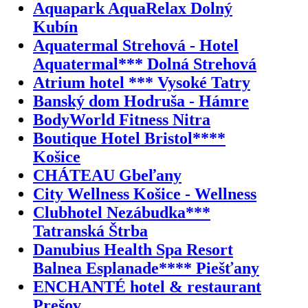
Aquapark AquaRelax Dolný
Kubín
Aquatermal Strehová - Hotel
Aquatermal*** Dolná Strehová
Atrium hotel *** Vysoké Tatry
Banský dom Hodruša - Hámre
BodyWorld Fitness Nitra
Boutique Hotel Bristol****
Košice
CHÁTEAU Gbeľany
City Wellness Košice - Wellness
Clubhotel Nezábudka***
Tatranská Štrba
Danubius Health Spa Resort
Balnea Esplanade**** Piešťany
ENCHANTÉ hotel & restaurant
Prešov