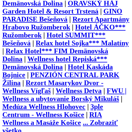
Demänovská Dolina
|
ORAVSKÝ HÁJ
Garden Hotel & Resort Trstená
|
GINO
PARADISE Bešeňová
|
Rezort Apartmány
Hrabovo Ružomberok
|
Hotel ÁČKO***
Ružomberok
|
Hotel SUMMIT***
Bešeňová
|
Relax hotel Sojka*** Malatíny
|
Relax Hotel*** FIM Demänovská
Dolina
|
Wellness hotel Repiská***
Demänovská Dolina
|
Hotel Kaskáda
Bojnice
|
PENZIÓN CENTRAL PARK
Žilina
|
Rezort Masarykov Dvor -
Wellness Vígľaš
|
Wellness Detva
|
FWU |
Wellness a ubytovanie Borský Mikuláš
|
Medúza Wellness Hlohovec
|
3ple
Centrum - Wellness Košice
|
RIA
Wellness a Masáže Košice
...
Zobraziť
všetko