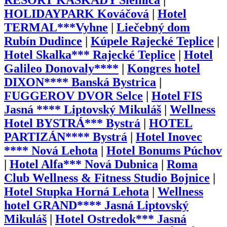
RESORT KASKADY Sielnica
|
HOLIDAYPARK Kováčová
|
Hotel
TERMAL***Vyhne
|
Liečebný dom
Rubín Dudince
|
Kúpele Rajecké Teplice
|
Hotel Skalka*** Rajecké Teplice
|
Hotel
Galileo Donovaly****
|
Kongres hotel
DIXON**** Banská Bystrica
|
FUGGEROV DVOR Selce
|
Hotel FIS
Jasná **** Liptovský Mikuláš
|
Wellness
Hotel BYSTRÁ*** Bystrá
|
HOTEL
PARTIZÁN**** Bystrá
|
Hotel Inovec
**** Nová Lehota
|
Hotel Bonums Púchov
|
Hotel Alfa*** Nová Dubnica
|
Roma
Club Wellness & Fitness Studio Bojnice
|
Hotel Stupka Horná Lehota
|
Wellness
hotel GRAND**** Jasná Liptovský
Mikuláš
|
Hotel Ostredok*** Jasná