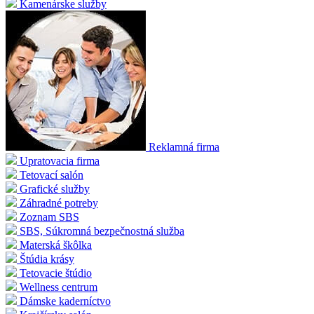
Kamenárske služby
Reklamná firma
Upratovacia firma
Tetovací salón
Grafické služby
Záhradné potreby
Zoznam SBS
SBS, Súkromná bezpečnostná služba
Materská škôlka
Štúdia krásy
Tetovacie štúdio
Wellness centrum
Dámske kaderníctvo