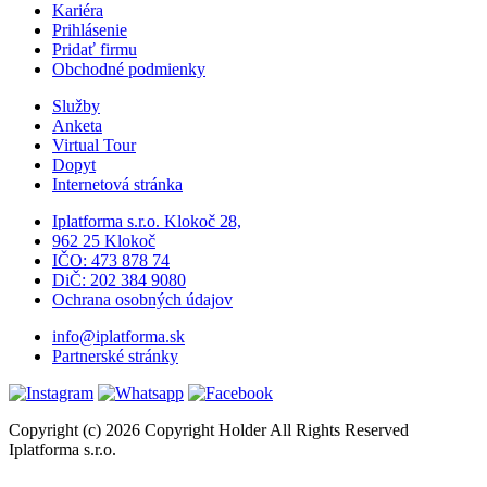
Kariéra
Prihlásenie
Pridať firmu
Obchodné podmienky
Služby
Anketa
Virtual Tour
Dopyt
Internetová stránka
Iplatforma s.r.o. Klokoč 28,
962 25 Klokoč
IČO: 473 878 74
DiČ: 202 384 9080
Ochrana osobných údajov
info@iplatforma.sk
Partnerské stránky
Copyright (c) 2026 Copyright Holder All Rights Reserved
Iplatforma s.r.o.