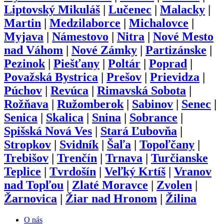
Liptovský Mikuláš
|
Lučenec
|
Malacky
|
Martin
|
Medzilaborce
|
Michalovce
|
Myjava
|
Námestovo
|
Nitra
|
Nové Mesto
nad Váhom
|
Nové Zámky
|
Partizánske
|
Pezinok
|
Piešťany
|
Poltár
|
Poprad
|
Považská Bystrica
|
Prešov
|
Prievidza
|
Púchov
|
Revúca
|
Rimavská Sobota
|
Rožňava
|
Ružomberok
|
Sabinov
|
Senec
|
Senica
|
Skalica
|
Snina
|
Sobrance
|
Spišská Nová Ves
|
Stará Ľubovňa
|
Stropkov
|
Svidník
|
Šaľa
|
Topoľčany
|
Trebišov
|
Trenčín
|
Trnava
|
Turčianske
Teplice
|
Tvrdošín
|
Veľký Krtíš
|
Vranov
nad Topľou
|
Zlaté Moravce
|
Zvolen
|
Žarnovica
|
Žiar nad Hronom
|
Žilina
O nás