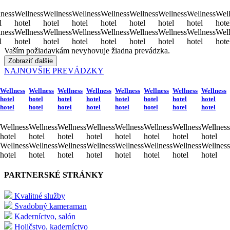
ness
Wellness
Wellness
Wellness
Wellness
Wellness
Wellness
Wellness
Well
l
hotel
hotel
hotel
hotel
hotel
hotel
hotel
hote
ness
Wellness
Wellness
Wellness
Wellness
Wellness
Wellness
Wellness
Well
l
hotel
hotel
hotel
hotel
hotel
hotel
hotel
hote
Vaším požiadavkám nevyhovuje žiadna prevádzka.
Zobraziť ďalšie
NAJNOVŠIE PREVÁDZKY
Wellness
Wellness
Wellness
Wellness
Wellness
Wellness
Wellness
Wellness
hotel
hotel
hotel
hotel
hotel
hotel
hotel
hotel
hotel
hotel
hotel
hotel
hotel
hotel
hotel
hotel
Wellness
Wellness
Wellness
Wellness
Wellness
Wellness
Wellness
Wellness
hotel
hotel
hotel
hotel
hotel
hotel
hotel
hotel
Wellness
Wellness
Wellness
Wellness
Wellness
Wellness
Wellness
Wellness
hotel
hotel
hotel
hotel
hotel
hotel
hotel
hotel
PARTNERSKÉ STRÁNKY
Kvalitné služby
Svadobný kameraman
Kaderníctvo, salón
Holičstvo, kaderníctvo