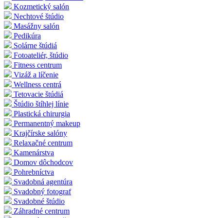
Kozmetický salón
Nechtové štúdio
Masážny salón
Pedikúra
Solárne štúdiá
Fotoateliér, štúdio
Fitness centrum
Vizáž a líčenie
Wellness centrá
Tetovacie štúdiá
Štúdio štíhlej línie
Plastická chirurgia
Permanentný makeup
Krajčírske salóny
Relaxačné centrum
Kamenárstva
Domov dôchodcov
Pohrebníctva
Svadobná agentúra
Svadobný fotograf
Svadobné štúdio
Záhradné centrum