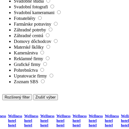
Svadobné štúdiá
Svadobní fotografi
Svadobní kameramani
Fotoateliéry
Farmárske potraviny
Záhradné potreby
Záhradné centrá
Domovy dôchodcov
Materské škôlky
Kamenárstva
Reklamné firmy
Grafické firmy
Pohrebníctva
Upratovacie firmy
Zoznam SBS
Rozširený filter
Zrušiť výber
ness
Wellness
Wellness
Wellness
Wellness
Wellness
Wellness
Wellness
Well
hotel
hotel
hotel
hotel
hotel
hotel
hotel
hotel
hotel
hotel
hotel
hotel
hotel
hotel
hotel
hotel