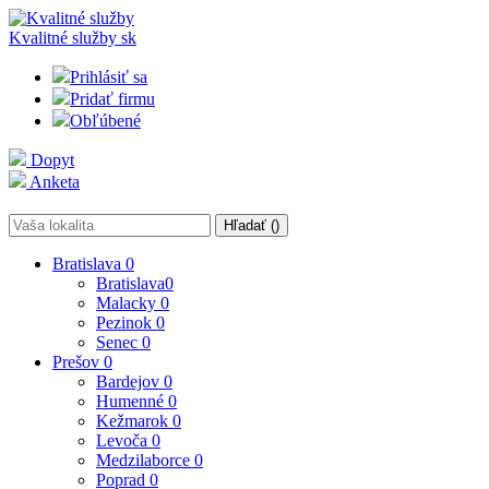
Kvalitné služby
sk
Prihlásiť sa
Pridať firmu
Obľúbené
Dopyt
Anketa
Hľadať (
)
Bratislava
0
Bratislava
0
Malacky
0
Pezinok
0
Senec
0
Prešov
0
Bardejov
0
Humenné
0
Kežmarok
0
Levoča
0
Medzilaborce
0
Poprad
0