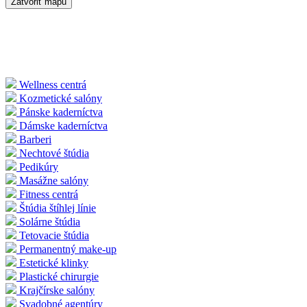
Zatvoriť mapu
Wellness centrá
Kozmetické salóny
Pánske kaderníctva
Dámske kaderníctva
Barberi
Nechtové štúdia
Pedikúry
Masážne salóny
Fitness centrá
Štúdia štíhlej línie
Solárne štúdia
Tetovacie štúdia
Permanentný make-up
Estetické klinky
Plastické chirurgie
Krajčírske salóny
Svadobné agentúry