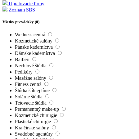
Upratovacie firmy
Zoznam SBS
Všetky prevádzky (
0
)
Wellness centrá
Kozmetické salóny
Pánske kaderníctva
Dámske kaderníctva
Barberi
Nechtové štúdia
Pedikúry
Masážne salóny
Fitness centrá
Štúdia štíhlej línie
Solárne štúdia
Tetovacie štúdia
Permanentný make-up
Kozmetické chirurgie
Plastické chirurgie
Krajčírske salóny
Svadobné agentúry