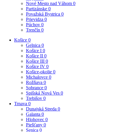
Nové Mesto nad Váhom
0
Partizánske
0
Považská Bystrica
0
Prievidza
0
Púchov
0
Trenčín
0
Košice
0
Gelnica
0
Košice I
0
Košice II
0
Košice III
0
Košice IV
0
Košice-okolie
0
Michalovce
0
Rožňava
0
Sobrance
0
Spišská Nová Ves
0
Trebišov
0
Trnava
0
Dunajská Streda
0
Galanta
0
Hlohovec
0
Piešťany
0
Senica
0