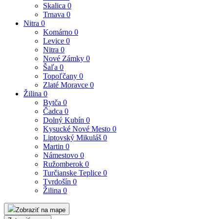
Skalica
0
Trnava
0
Nitra
0
Komárno
0
Levice
0
Nitra
0
Nové Zámky
0
Šaľa
0
Topoľčany
0
Zlaté Moravce
0
Žilina
0
Bytča
0
Čadca
0
Dolný Kubín
0
Kysucké Nové Mesto
0
Liptovský Mikuláš
0
Martin
0
Námestovo
0
Ružomberok
0
Turčianske Teplice
0
Tvrdošín
0
Žilina
0
Zobraziť na mape