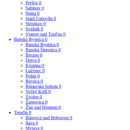
Prešov
0
Sabinov
0
Snina
0
Stará Ľubovňa
0
Stropkov
0
Svidník
0
Vranov nad Topľou
0
Banská Bystrica
0
Banská Bystrica
0
Banská Štiavnica
0
Brezno
0
Detva
0
Krupina
0
Lučenec
0
Poltár
0
Revúca
0
Rimavská Sobota
0
Veľký Krtíš
0
Zvolen
0
Žarnovica
0
Žiar nad Hronom
0
Trenčín
0
Bánovce nad Bebravou
0
Ilava
0
Myjava
0