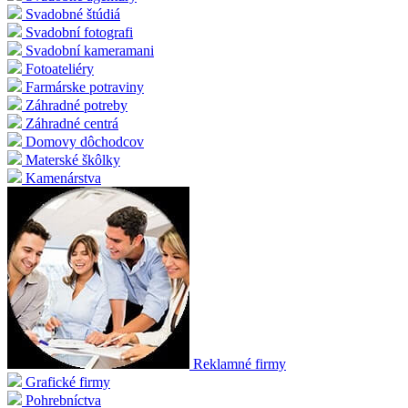
Svadobné štúdiá
Svadobní fotografi
Svadobní kameramani
Fotoateliéry
Farmárske potraviny
Záhradné potreby
Záhradné centrá
Domovy dôchodcov
Materské škôlky
Kamenárstva
Reklamné firmy
Grafické firmy
Pohrebníctva