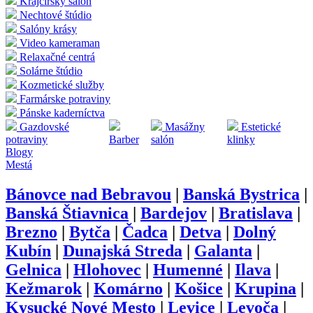
Krajčírsky salón
Nechtové štúdio
Salóny krásy
Video kameraman
Relaxačné centrá
Solárne štúdio
Kozmetické služby
Farmárske potraviny
Pánske kaderníctva
Gazdovské
Masážny
Estetické
potraviny
Barber
salón
klinky
Blogy
Mestá
Bánovce nad Bebravou
|
Banská Bystrica
|
Banská Štiavnica
|
Bardejov
|
Bratislava
|
Brezno
|
Bytča
|
Čadca
|
Detva
|
Dolný
Kubín
|
Dunajská Streda
|
Galanta
|
Gelnica
|
Hlohovec
|
Humenné
|
Ilava
|
Kežmarok
|
Komárno
|
Košice
|
Krupina
|
Kysucké Nové Mesto
|
Levice
|
Levoča
|