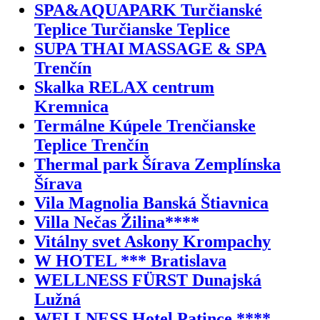
SPA&AQUAPARK Turčianské
Teplice Turčianske Teplice
SUPA THAI MASSAGE & SPA
Trenčín
Skalka RELAX centrum
Kremnica
Termálne Kúpele Trenčianske
Teplice Trenčín
Thermal park Šírava Zemplínska
Šírava
Vila Magnolia Banská Štiavnica
Villa Nečas Žilina****
Vitálny svet Askony Krompachy
W HOTEL *** Bratislava
WELLNESS FÜRST Dunajská
Lužná
WELLNESS Hotel Patince ****