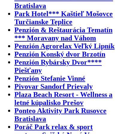
Bratislava
Park Hotel*** Kaštieľ Mošovce
Turčianske Teplice
Penzión & Reštaurácia Tematín
*** Moravany nad Váhom
Penzión Agrorelax Veľký Lipník
Penzión Konský dvor Brzotín
Penzión Rybársky Dvor****
Piešťany
Penzión Stefanie Vinné
Pivovar Sandorf Prievaly
Plaza Beach Resort - Wellness a
letné kúpalisko Prešov
Ponteo Aktivity Park Rusovce
Bratislava
Poráč Park relax & sport