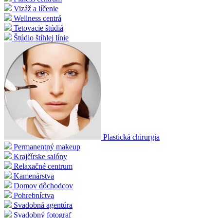
Vizáž a líčenie
Wellness centrá
Tetovacie štúdiá
Štúdio štíhlej línie
Plastická chirurgia
Permanentný makeup
Krajčírske salóny
Relaxačné centrum
Kamenárstva
Domov dôchodcov
Pohrebníctva
Svadobná agentúra
Svadobný fotograf