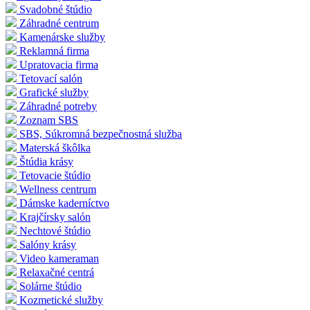
Svadobné štúdio
Záhradné centrum
Kamenárske služby
Reklamná firma
Upratovacia firma
Tetovací salón
Grafické služby
Záhradné potreby
Zoznam SBS
SBS, Súkromná bezpečnostná služba
Materská škôlka
Štúdia krásy
Tetovacie štúdio
Wellness centrum
Dámske kaderníctvo
Krajčírsky salón
Nechtové štúdio
Salóny krásy
Video kameraman
Relaxačné centrá
Solárne štúdio
Kozmetické služby