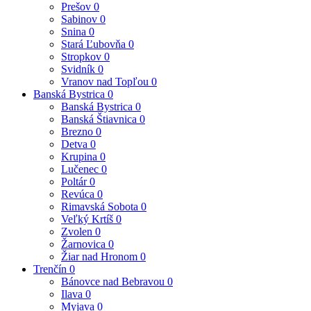
Prešov
0
Sabinov
0
Snina
0
Stará Ľubovňa
0
Stropkov
0
Svidník
0
Vranov nad Topľou
0
Banská Bystrica
0
Banská Bystrica
0
Banská Štiavnica
0
Brezno
0
Detva
0
Krupina
0
Lučenec
0
Poltár
0
Revúca
0
Rimavská Sobota
0
Veľký Krtíš
0
Zvolen
0
Žarnovica
0
Žiar nad Hronom
0
Trenčín
0
Bánovce nad Bebravou
0
Ilava
0
Myjava
0