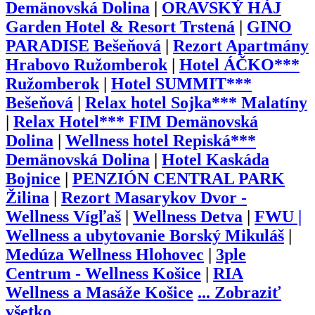
Demänovská Dolina
|
ORAVSKÝ HÁJ
Garden Hotel & Resort Trstená
|
GINO
PARADISE Bešeňová
|
Rezort Apartmány
Hrabovo Ružomberok
|
Hotel ÁČKO***
Ružomberok
|
Hotel SUMMIT***
Bešeňová
|
Relax hotel Sojka*** Malatíny
|
Relax Hotel*** FIM Demänovská
Dolina
|
Wellness hotel Repiská***
Demänovská Dolina
|
Hotel Kaskáda
Bojnice
|
PENZIÓN CENTRAL PARK
Žilina
|
Rezort Masarykov Dvor -
Wellness Vígľaš
|
Wellness Detva
|
FWU |
Wellness a ubytovanie Borský Mikuláš
|
Medúza Wellness Hlohovec
|
3ple
Centrum - Wellness Košice
|
RIA
Wellness a Masáže Košice
...
Zobraziť
všetko