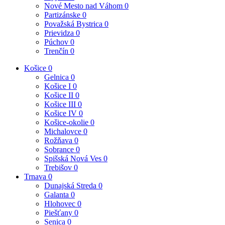
Nové Mesto nad Váhom
0
Partizánske
0
Považská Bystrica
0
Prievidza
0
Púchov
0
Trenčín
0
Košice
0
Gelnica
0
Košice I
0
Košice II
0
Košice III
0
Košice IV
0
Košice-okolie
0
Michalovce
0
Rožňava
0
Sobrance
0
Spišská Nová Ves
0
Trebišov
0
Trnava
0
Dunajská Streda
0
Galanta
0
Hlohovec
0
Piešťany
0
Senica
0