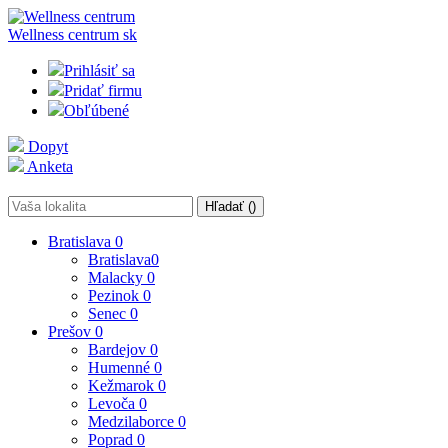
Wellness centrum
sk
Prihlásiť sa
Pridať firmu
Obľúbené
Dopyt
Anketa
Hľadať (
)
Bratislava
0
Bratislava
0
Malacky
0
Pezinok
0
Senec
0
Prešov
0
Bardejov
0
Humenné
0
Kežmarok
0
Levoča
0
Medzilaborce
0
Poprad
0