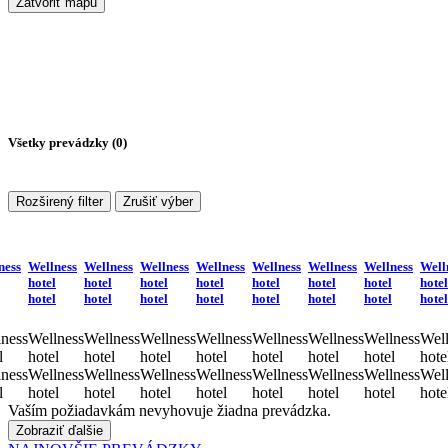
Zatvoriť mapu
Všetky prevádzky (
0
)
Rozširený filter
Zrušiť výber
ness
Wellness
Wellness
Wellness
Wellness
Wellness
Wellness
Wellness
Well
hotel
hotel
hotel
hotel
hotel
hotel
hotel
hotel
hotel
hotel
hotel
hotel
hotel
hotel
hotel
hotel
ness
Wellness
Wellness
Wellness
Wellness
Wellness
Wellness
Wellness
Well
l
hotel
hotel
hotel
hotel
hotel
hotel
hotel
hote
ness
Wellness
Wellness
Wellness
Wellness
Wellness
Wellness
Wellness
Well
l
hotel
hotel
hotel
hotel
hotel
hotel
hotel
hote
Vaším požiadavkám nevyhovuje žiadna prevádzka.
Zobraziť ďalšie