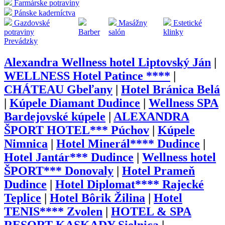
Farmárske potraviny
Pánske kaderníctva
Gazdovské
Masážny
Estetické
potraviny
Barber
salón
klinky
Prevádzky
Alexandra Wellness hotel Liptovský Ján
|
WELLNESS Hotel Patince ****
|
CHÁTEAU Gbeľany
|
Hotel Bránica Belá
|
Kúpele Diamant Dudince
|
Wellness SPA
Bardejovské kúpele
|
ALEXANDRA
ŠPORT HOTEL*** Púchov
|
Kúpele
Nimnica
|
Hotel Minerál**** Dudince
|
Hotel Jantár*** Dudince
|
Wellness hotel
ŠPORT*** Donovaly
|
Hotel Prameň
Dudince
|
Hotel Diplomat**** Rajecké
Teplice
|
Hotel Bôrik Žilina
|
Hotel
TENIS**** Zvolen
|
HOTEL & SPA