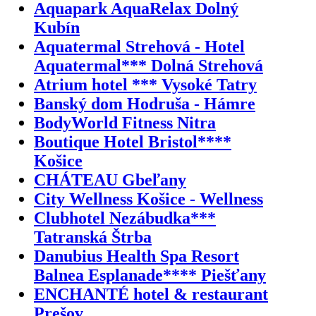
Aquapark AquaRelax Dolný
Kubín
Aquatermal Strehová - Hotel
Aquatermal*** Dolná Strehová
Atrium hotel *** Vysoké Tatry
Banský dom Hodruša - Hámre
BodyWorld Fitness Nitra
Boutique Hotel Bristol****
Košice
CHÁTEAU Gbeľany
City Wellness Košice - Wellness
Clubhotel Nezábudka***
Tatranská Štrba
Danubius Health Spa Resort
Balnea Esplanade**** Piešťany
ENCHANTÉ hotel & restaurant
Prešov