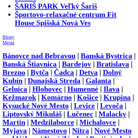
ŠARIŠ PARK Veľký Šariš
Športovo-relaxačné centrum Fit
House Spišská Nová Ves
Blogy
Mestá
Bánovce nad Bebravou
|
Banská Bystrica
|
Banská Štiavnica
|
Bardejov
|
Bratislava
|
Brezno
|
Bytča
|
Čadca
|
Detva
|
Dolný
Kubín
|
Dunajská Streda
|
Galanta
|
Gelnica
|
Hlohovec
|
Humenné
|
Ilava
|
Kežmarok
|
Komárno
|
Košice
|
Krupina
|
Kysucké Nové Mesto
|
Levice
|
Levoča
|
Liptovský Mikuláš
|
Lučenec
|
Malacky
|
Martin
|
Medzilaborce
|
Michalovce
|
Myjava
|
Námestovo
|
Nitra
|
Nové Mesto