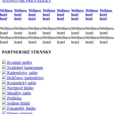
NAJNOVŠIE PREVÁDZKY
Wellness
Wellness
Wellness
Wellness
Wellness
Wellness
Wellness
Wellness
hotel
hotel
hotel
hotel
hotel
hotel
hotel
hotel
hotel
hotel
hotel
hotel
hotel
hotel
hotel
hotel
Wellness
Wellness
Wellness
Wellness
Wellness
Wellness
Wellness
Wellness
hotel
hotel
hotel
hotel
hotel
hotel
hotel
hotel
Wellness
Wellness
Wellness
Wellness
Wellness
Wellness
Wellness
Wellness
hotel
hotel
hotel
hotel
hotel
hotel
hotel
hotel
PARTNERSKÉ STRÁNKY
Kvalitné služby
Svadobný kameraman
Kaderníctvo, salón
Holičstvo, kaderníctvo
Kozmetický salón
Nechtové štúdio
Masážny salón
Pedikúra
Solárne štúdiá
Fotoateliér, štúdio
Fitness centrum