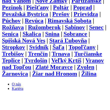
nad Váhom
|
Nové Zámky
|
Partizánske
|
Pezinok
|
Piešťany
|
Poltár
|
Poprad
|
Považská Bystrica
|
Prešov
|
Prievidza
|
Púchov
|
Revúca
|
Rimavská Sobota
|
Rožňava
|
Ružomberok
|
Sabinov
|
Senec
|
Senica
|
Skalica
|
Snina
|
Sobrance
|
Spišská Nová Ves
|
Stará Ľubovňa
|
Stropkov
|
Svidník
|
Šaľa
|
Topoľčany
|
Trebišov
|
Trenčín
|
Trnava
|
Turčianske
Teplice
|
Tvrdošín
|
Veľký Krtíš
|
Vranov
nad Topľou
|
Zlaté Moravce
|
Zvolen
|
Žarnovica
|
Žiar nad Hronom
|
Žilina
O nás
Kariéra
Prihlásenie
Pridať firmu
Obchodné podmienky