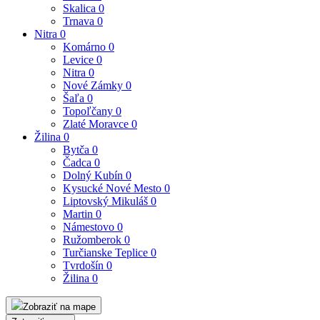
Skalica
0
Trnava
0
Nitra
0
Komárno
0
Levice
0
Nitra
0
Nové Zámky
0
Šaľa
0
Topoľčany
0
Zlaté Moravce
0
Žilina
0
Bytča
0
Čadca
0
Dolný Kubín
0
Kysucké Nové Mesto
0
Liptovský Mikuláš
0
Martin
0
Námestovo
0
Ružomberok
0
Turčianske Teplice
0
Tvrdošín
0
Žilina
0
Zobraziť na mape