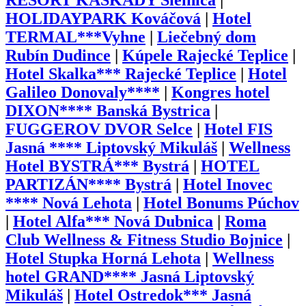
RESORT KASKADY Sielnica
|
HOLIDAYPARK Kováčová
|
Hotel
TERMAL***Vyhne
|
Liečebný dom
Rubín Dudince
|
Kúpele Rajecké Teplice
|
Hotel Skalka*** Rajecké Teplice
|
Hotel
Galileo Donovaly****
|
Kongres hotel
DIXON**** Banská Bystrica
|
FUGGEROV DVOR Selce
|
Hotel FIS
Jasná **** Liptovský Mikuláš
|
Wellness
Hotel BYSTRÁ*** Bystrá
|
HOTEL
PARTIZÁN**** Bystrá
|
Hotel Inovec
**** Nová Lehota
|
Hotel Bonums Púchov
|
Hotel Alfa*** Nová Dubnica
|
Roma
Club Wellness & Fitness Studio Bojnice
|
Hotel Stupka Horná Lehota
|
Wellness
hotel GRAND**** Jasná Liptovský
Mikuláš
|
Hotel Ostredok*** Jasná