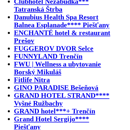
Clubhotel Nezábudka***
Tatranská Štrba
Danubius Health Spa Resort
Balnea Esplanade**** Piešťany
ENCHANTÉ hotel & restaurant
Prešov
FUGGEROV DVOR Selce
FUNNYLAND Trenčín
FWU | Wellness a ubytovanie
Borský Mikuláš
Fitlife Nitra
GINO PARADISE Bešeňová
GRAND HOTEL STRAND****
Vyšné Ružbachy
GRAND hotel***+ Trenčín
Grand Hotel Sergijo****
Piešťany