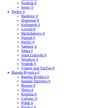
Pezinok
0
Senec
0
Prešov
0
Bardejov
0
Humenné
0
Kežmarok
0
Levoča
0
Medzilaborce
0
Poprad
0
Prešov
0
Sabinov
0
Snina
0
Stará Ľubovňa
0
Stropkov
0
Svidník
0
Vranov nad Topľou
0
Banská Bystrica
0
Banská Bystrica
0
Banská Štiavnica
0
Brezno
0
Detva
0
Krupina
0
Lučenec
0
Poltár
0
Revúca
0