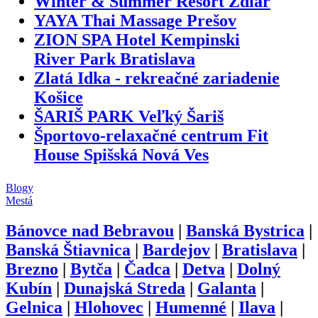
Winter & Summer Resort Ždiar
YAYA Thai Massage Prešov
ZION SPA Hotel Kempinski
River Park Bratislava
Zlatá Idka - rekreačné zariadenie
Košice
ŠARIŠ PARK Veľký Šariš
Športovo-relaxačné centrum Fit
House Spišská Nová Ves
Blogy
Mestá
Bánovce nad Bebravou
|
Banská Bystrica
|
Banská Štiavnica
|
Bardejov
|
Bratislava
|
Brezno
|
Bytča
|
Čadca
|
Detva
|
Dolný
Kubín
|
Dunajská Streda
|
Galanta
|
Gelnica
|
Hlohovec
|
Humenné
|
Ilava
|