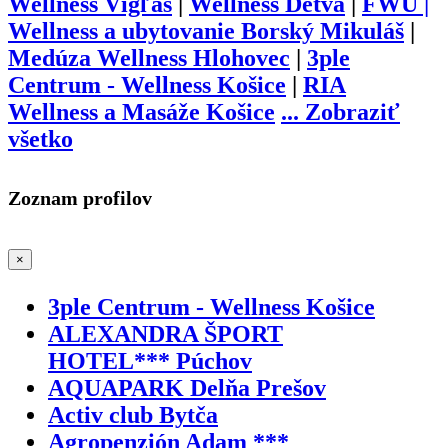
Wellness Vígľaš
|
Wellness Detva
|
FWU |
Wellness a ubytovanie Borský Mikuláš
|
Medúza Wellness Hlohovec
|
3ple
Centrum - Wellness Košice
|
RIA
Wellness a Masáže Košice
...
Zobraziť
všetko
Zoznam profilov
×
3ple Centrum - Wellness Košice
ALEXANDRA ŠPORT
HOTEL*** Púchov
AQUAPARK Delňa Prešov
Activ club Bytča
Agropenzión Adam ***