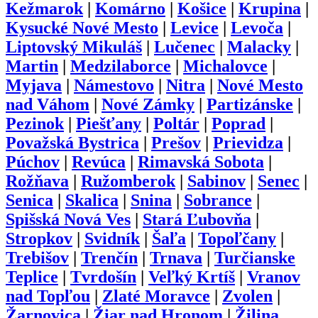
Kežmarok
|
Komárno
|
Košice
|
Krupina
|
Kysucké Nové Mesto
|
Levice
|
Levoča
|
Liptovský Mikuláš
|
Lučenec
|
Malacky
|
Martin
|
Medzilaborce
|
Michalovce
|
Myjava
|
Námestovo
|
Nitra
|
Nové Mesto
nad Váhom
|
Nové Zámky
|
Partizánske
|
Pezinok
|
Piešťany
|
Poltár
|
Poprad
|
Považská Bystrica
|
Prešov
|
Prievidza
|
Púchov
|
Revúca
|
Rimavská Sobota
|
Rožňava
|
Ružomberok
|
Sabinov
|
Senec
|
Senica
|
Skalica
|
Snina
|
Sobrance
|
Spišská Nová Ves
|
Stará Ľubovňa
|
Stropkov
|
Svidník
|
Šaľa
|
Topoľčany
|
Trebišov
|
Trenčín
|
Trnava
|
Turčianske
Teplice
|
Tvrdošín
|
Veľký Krtíš
|
Vranov
nad Topľou
|
Zlaté Moravce
|
Zvolen
|
Žarnovica
|
Žiar nad Hronom
|
Žilina