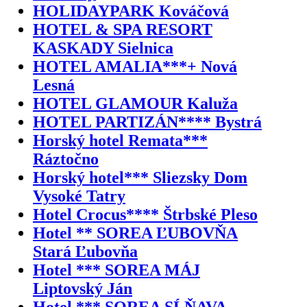
HOLIDAYPARK Kováčová
HOTEL & SPA RESORT
KASKADY Sielnica
HOTEL AMALIA***+ Nová
Lesná
HOTEL GLAMOUR Kaluža
HOTEL PARTIZÁN**** Bystrá
Horský hotel Remata***
Ráztočno
Horský hotel*** Sliezsky Dom
Vysoké Tatry
Hotel Crocus**** Štrbské Pleso
Hotel ** SOREA ĽUBOVŇA
Stará Ľubovňa
Hotel *** SOREA MÁJ
Liptovský Ján
Hotel *** SOREA SĹŇAVA