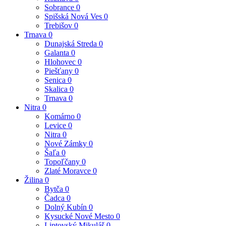
Sobrance
0
Spišská Nová Ves
0
Trebišov
0
Trnava
0
Dunajská Streda
0
Galanta
0
Hlohovec
0
Piešťany
0
Senica
0
Skalica
0
Trnava
0
Nitra
0
Komárno
0
Levice
0
Nitra
0
Nové Zámky
0
Šaľa
0
Topoľčany
0
Zlaté Moravce
0
Žilina
0
Bytča
0
Čadca
0
Dolný Kubín
0
Kysucké Nové Mesto
0
Liptovský Mikuláš
0