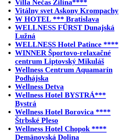
Villa Nečas Žilina****
Vitálny svet Askony Krompachy
W HOTEL *** Bratislava
WELLNESS FÜRST Dunajská
Lužná
WELLNESS Hotel Patince ****
WINNER Športovo-relaxačné
centrum Liptovský Mikuláš
Wellness Centrum Aquamarín
Podhájska
Wellness Detva
Wellness Hotel BYSTRÁ***
Bystrá
Wellness Hotel Borovica ****
Štrbské Pleso
Wellness Hotel Chopok ****
Demänovská Dolina