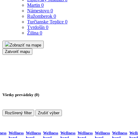
Martin
0
Námestovo
0
Ružomberok
0
Turčianske Teplice
0
Tvrdošín
0
Žilina
0
Zobraziť na mape
Zatvoriť mapu
Všetky prevádzky (
0
)
Rozširený filter
Zrušiť výber
ness
Wellness
Wellness
Wellness
Wellness
Wellness
Wellness
Wellness
Well
hotel
hotel
hotel
hotel
hotel
hotel
hotel
hotel