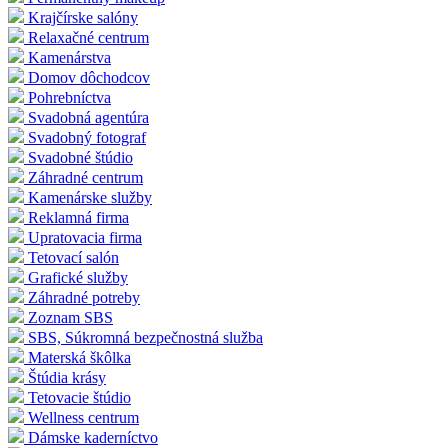
Krajčírske salóny
Relaxačné centrum
Kamenárstva
Domov dôchodcov
Pohrebníctva
Svadobná agentúra
Svadobný fotograf
Svadobné štúdio
Záhradné centrum
Kamenárske služby
Reklamná firma
Upratovacia firma
Tetovací salón
Grafické služby
Záhradné potreby
Zoznam SBS
SBS, Súkromná bezpečnostná služba
Materská škôlka
Štúdia krásy
Tetovacie štúdio
Wellness centrum
Dámske kaderníctvo