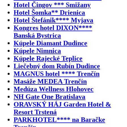
Hotel Čingov *** Smižany
Hotel Šomka** Drienica
Hotel Štefánik**** Myjava
Kongres hotel DIXON****
Banská Bystrica
Kúpele Diamant Dudince
Kúpele Nimnica
Kúpele Rajecké Teplice
Liečebný dom Rubín Dudince
MAGNUS hotel **** Trenčín
Masáže MEDEA Trenčín
Medúza Wellness Hlohovec
NH Gate One Bratislava
ORAVSKÝ HÁJ Garden Hotel &
Resort Trstená
PARKHOTEL**** na Baračke