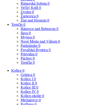
Rimavská Sobota
0
Veľký Krtíš
0
Zvolen
0
Žarnovica
0
Žiar nad Hronom
0
Trenčín
0
Bánovce nad Bebravou
0
Ilava
0
Myjava
0
Nové Mesto nad Váhom
0
Partizánske
0
Považská Bystrica
0
Prievidza
0
Púchov
0
Trenčín
0
Košice
0
Gelnica
0
Košice I
0
Košice II
0
Košice III
0
Košice IV
0
Košice-okolie
0
Michalovce
0
Rožňava
0