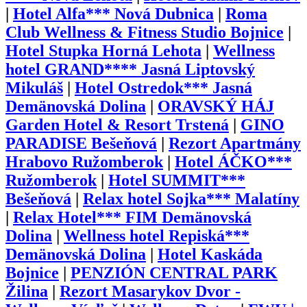
|
Hotel Alfa*** Nová Dubnica
|
Roma
Club Wellness & Fitness Studio Bojnice
|
Hotel Stupka Horná Lehota
|
Wellness
hotel GRAND**** Jasná Liptovský
Mikuláš
|
Hotel Ostredok*** Jasná
Demänovská Dolina
|
ORAVSKÝ HÁJ
Garden Hotel & Resort Trstená
|
GINO
PARADISE Bešeňová
|
Rezort Apartmány
Hrabovo Ružomberok
|
Hotel ÁČKO***
Ružomberok
|
Hotel SUMMIT***
Bešeňová
|
Relax hotel Sojka*** Malatíny
|
Relax Hotel*** FIM Demänovská
Dolina
|
Wellness hotel Repiská***
Demänovská Dolina
|
Hotel Kaskáda
Bojnice
|
PENZIÓN CENTRAL PARK
Žilina
|
Rezort Masarykov Dvor -