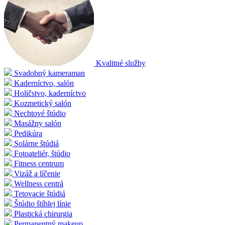
Kvalitné služby
Svadobný kameraman
Kaderníctvo, salón
Holičstvo, kaderníctvo
Kozmetický salón
Nechtové štúdio
Masážny salón
Pedikúra
Solárne štúdiá
Fotoateliér, štúdio
Fitness centrum
Vizáž a líčenie
Wellness centrá
Tetovacie štúdiá
Štúdio štíhlej línie
Plastická chirurgia
Permanentný makeup