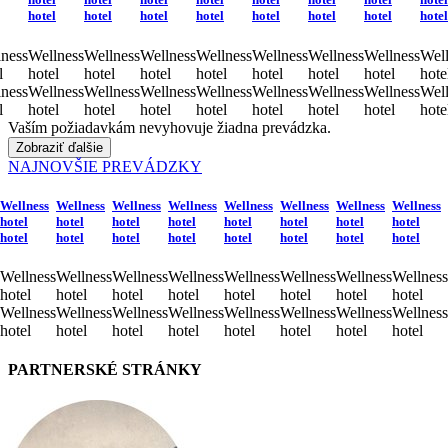
hotel
hotel
hotel
hotel
hotel
hotel
hotel
hotel
ness
Wellness
Wellness
Wellness
Wellness
Wellness
Wellness
Wellness
Well
l
hotel
hotel
hotel
hotel
hotel
hotel
hotel
hote
ness
Wellness
Wellness
Wellness
Wellness
Wellness
Wellness
Wellness
Well
l
hotel
hotel
hotel
hotel
hotel
hotel
hotel
hote
Vaším požiadavkám nevyhovuje žiadna prevádzka.
Zobraziť ďalšie
NAJNOVŠIE PREVÁDZKY
Wellness
Wellness
Wellness
Wellness
Wellness
Wellness
Wellness
Wellness
hotel
hotel
hotel
hotel
hotel
hotel
hotel
hotel
hotel
hotel
hotel
hotel
hotel
hotel
hotel
hotel
Wellness
Wellness
Wellness
Wellness
Wellness
Wellness
Wellness
Wellness
hotel
hotel
hotel
hotel
hotel
hotel
hotel
hotel
Wellness
Wellness
Wellness
Wellness
Wellness
Wellness
Wellness
Wellness
hotel
hotel
hotel
hotel
hotel
hotel
hotel
hotel
PARTNERSKÉ STRÁNKY