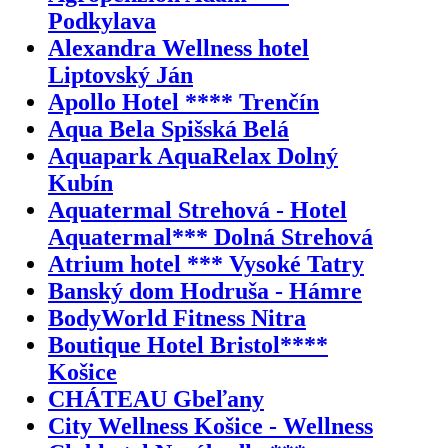
Podkylava
Alexandra Wellness hotel
Liptovský Ján
Apollo Hotel **** Trenčín
Aqua Bela Spišská Belá
Aquapark AquaRelax Dolný
Kubín
Aquatermal Strehová - Hotel
Aquatermal*** Dolná Strehová
Atrium hotel *** Vysoké Tatry
Banský dom Hodruša - Hámre
BodyWorld Fitness Nitra
Boutique Hotel Bristol****
Košice
CHÁTEAU Gbeľany
City Wellness Košice - Wellness