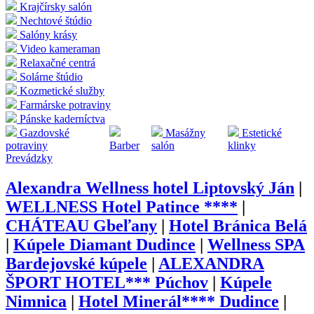
Krajčírsky salón
Nechtové štúdio
Salóny krásy
Video kameraman
Relaxačné centrá
Solárne štúdio
Kozmetické služby
Farmárske potraviny
Pánske kaderníctva
Gazdovské
Masážny
Estetické
potraviny
Barber
salón
klinky
Prevádzky
Alexandra Wellness hotel Liptovský Ján
|
WELLNESS Hotel Patince ****
|
CHÁTEAU Gbeľany
|
Hotel Bránica Belá
|
Kúpele Diamant Dudince
|
Wellness SPA
Bardejovské kúpele
|
ALEXANDRA
ŠPORT HOTEL*** Púchov
|
Kúpele
Nimnica
|
Hotel Minerál**** Dudince
|