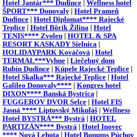
Hotel Jantár*** Dudince
|
Wellness hotel
ŠPORT*** Donovaly
|
Hotel Prameň
Dudince
|
Hotel Diplomat**** Rajecké
Teplice
|
Hotel Bôrik Žilina
|
Hotel
TENIS**** Zvolen
|
HOTEL & SPA
RESORT KASKADY Sielnica
|
HOLIDAYPARK Kováčová
|
Hotel
TERMAL***Vyhne
|
Liečebný dom
Rubín Dudince
|
Kúpele Rajecké Teplice
|
Hotel Skalka*** Rajecké Teplice
|
Hotel
Galileo Donovaly****
|
Kongres hotel
DIXON**** Banská Bystrica
|
FUGGEROV DVOR Selce
|
Hotel FIS
Jasná **** Liptovský Mikuláš
|
Wellness
Hotel BYSTRÁ*** Bystrá
|
HOTEL
PARTIZÁN**** Bystrá
|
Hotel Inovec
**** Nová Lehota
|
Hotel Bonums Púchov