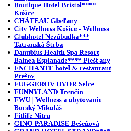
Boutique Hotel Bristol****
Košice
CHÁTEAU Gbeľany
City Wellness Košice - Wellness
Clubhotel Nezábudka***
Tatranská Štrba
Danubius Health Spa Resort
Balnea Esplanade**** Piešťany
ENCHANTÉ hotel & restaurant
Prešov
FUGGEROV DVOR Selce
FUNNYLAND Trenčín
FWU | Wellness a ubytovanie
Borský Mikuláš
Fitlife Nitra
GINO PARADISE Bešeňová