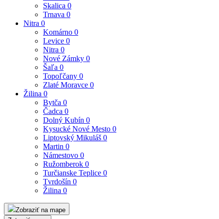
Skalica
0
Trnava
0
Nitra
0
Komárno
0
Levice
0
Nitra
0
Nové Zámky
0
Šaľa
0
Topoľčany
0
Zlaté Moravce
0
Žilina
0
Bytča
0
Čadca
0
Dolný Kubín
0
Kysucké Nové Mesto
0
Liptovský Mikuláš
0
Martin
0
Námestovo
0
Ružomberok
0
Turčianske Teplice
0
Tvrdošín
0
Žilina
0
Zobraziť na mape