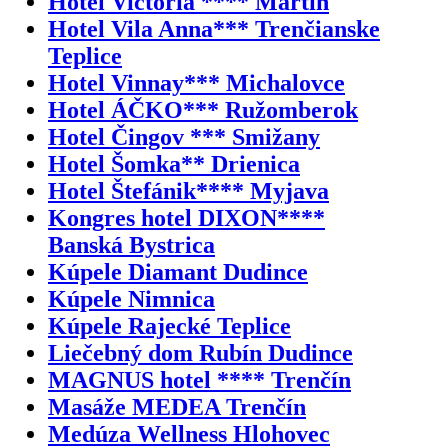
Hotel Victoria **** Martin
Hotel Vila Anna*** Trenčianske
Teplice
Hotel Vinnay*** Michalovce
Hotel ÁČKO*** Ružomberok
Hotel Čingov *** Smižany
Hotel Šomka** Drienica
Hotel Štefánik**** Myjava
Kongres hotel DIXON****
Banská Bystrica
Kúpele Diamant Dudince
Kúpele Nimnica
Kúpele Rajecké Teplice
Liečebný dom Rubín Dudince
MAGNUS hotel **** Trenčín
Masáže MEDEA Trenčín
Medúza Wellness Hlohovec