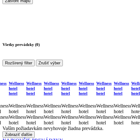
Zatvoriť mapu
Všetky prevádzky (
0
)
Rozširený filter
Zrušiť výber
ness
Wellness
Wellness
Wellness
Wellness
Wellness
Wellness
Wellness
Well
hotel
hotel
hotel
hotel
hotel
hotel
hotel
hotel
hotel
hotel
hotel
hotel
hotel
hotel
hotel
hotel
ness
Wellness
Wellness
Wellness
Wellness
Wellness
Wellness
Wellness
Well
l
hotel
hotel
hotel
hotel
hotel
hotel
hotel
hote
ness
Wellness
Wellness
Wellness
Wellness
Wellness
Wellness
Wellness
Well
l
hotel
hotel
hotel
hotel
hotel
hotel
hotel
hote
Vaším požiadavkám nevyhovuje žiadna prevádzka.
Zobraziť ďalšie