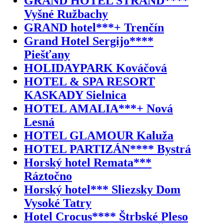
GRAND HOTEL STRAND****
Vyšné Ružbachy
GRAND hotel***+ Trenčín
Grand Hotel Sergijo****
Piešťany
HOLIDAYPARK Kováčová
HOTEL & SPA RESORT
KASKADY Sielnica
HOTEL AMALIA***+ Nová
Lesná
HOTEL GLAMOUR Kaluža
HOTEL PARTIZÁN**** Bystrá
Horský hotel Remata***
Ráztočno
Horský hotel*** Sliezsky Dom
Vysoké Tatry
Hotel Crocus**** Štrbské Pleso