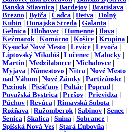
Banská Štiavnica
|
Bardejov
|
Bratislava
|
Brezno
|
Bytča
|
Čadca
|
Detva
|
Dolný
Kubín
|
Dunajská Streda
|
Galanta
|
Gelnica
|
Hlohovec
|
Humenné
|
Ilava
|
Kežmarok
|
Komárno
|
Košice
|
Krupina
|
Kysucké Nové Mesto
|
Levice
|
Levoča
|
Liptovský Mikuláš
|
Lučenec
|
Malacky
|
Martin
|
Medzilaborce
|
Michalovce
|
Myjava
|
Námestovo
|
Nitra
|
Nové Mesto
nad Váhom
|
Nové Zámky
|
Partizánske
|
Pezinok
|
Piešťany
|
Poltár
|
Poprad
|
Považská Bystrica
|
Prešov
|
Prievidza
|
Púchov
|
Revúca
|
Rimavská Sobota
|
Rožňava
|
Ružomberok
|
Sabinov
|
Senec
|
Senica
|
Skalica
|
Snina
|
Sobrance
|
Spišská Nová Ves
|
Stará Ľubovňa
|