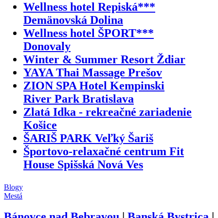
Wellness hotel Repiská***
Demänovská Dolina
Wellness hotel ŠPORT***
Donovaly
Winter & Summer Resort Ždiar
YAYA Thai Massage Prešov
ZION SPA Hotel Kempinski
River Park Bratislava
Zlatá Idka - rekreačné zariadenie
Košice
ŠARIŠ PARK Veľký Šariš
Športovo-relaxačné centrum Fit
House Spišská Nová Ves
Blogy
Mestá
Bánovce nad Bebravou
|
Banská Bystrica
|