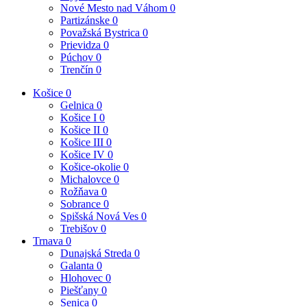
Nové Mesto nad Váhom
0
Partizánske
0
Považská Bystrica
0
Prievidza
0
Púchov
0
Trenčín
0
Košice
0
Gelnica
0
Košice I
0
Košice II
0
Košice III
0
Košice IV
0
Košice-okolie
0
Michalovce
0
Rožňava
0
Sobrance
0
Spišská Nová Ves
0
Trebišov
0
Trnava
0
Dunajská Streda
0
Galanta
0
Hlohovec
0
Piešťany
0
Senica
0