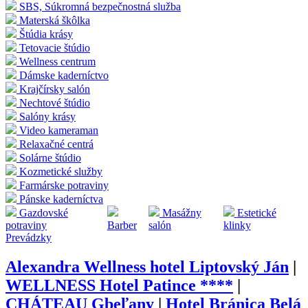
SBS, Súkromná bezpečnostná služba
Materská škôlka
Štúdia krásy
Tetovacie štúdio
Wellness centrum
Dámske kaderníctvo
Krajčírsky salón
Nechtové štúdio
Salóny krásy
Video kameraman
Relaxačné centrá
Solárne štúdio
Kozmetické služby
Farmárske potraviny
Pánske kaderníctva
Gazdovské
Masážny
Estetické
potraviny
Barber
salón
klinky
Prevádzky
Alexandra Wellness hotel Liptovský Ján
|
WELLNESS Hotel Patince ****
|
CHÁTEAU Gbeľany
|
Hotel Bránica Belá