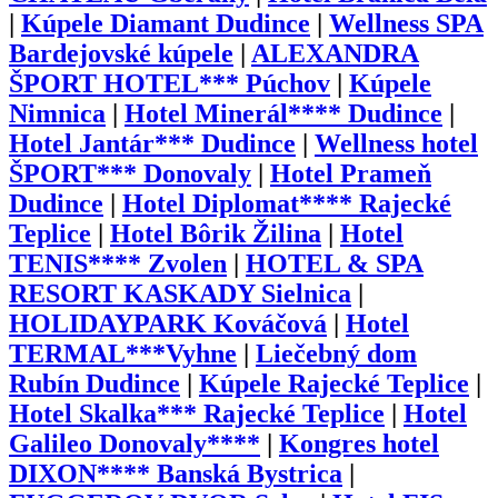
|
Kúpele Diamant Dudince
|
Wellness SPA
Bardejovské kúpele
|
ALEXANDRA
ŠPORT HOTEL*** Púchov
|
Kúpele
Nimnica
|
Hotel Minerál**** Dudince
|
Hotel Jantár*** Dudince
|
Wellness hotel
ŠPORT*** Donovaly
|
Hotel Prameň
Dudince
|
Hotel Diplomat**** Rajecké
Teplice
|
Hotel Bôrik Žilina
|
Hotel
TENIS**** Zvolen
|
HOTEL & SPA
RESORT KASKADY Sielnica
|
HOLIDAYPARK Kováčová
|
Hotel
TERMAL***Vyhne
|
Liečebný dom
Rubín Dudince
|
Kúpele Rajecké Teplice
|
Hotel Skalka*** Rajecké Teplice
|
Hotel
Galileo Donovaly****
|
Kongres hotel
DIXON**** Banská Bystrica
|