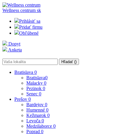
Wellness centrum
sk
Prihlásiť sa
Pridať firmu
Obľúbené
Dopyt
Anketa
Hľadať (
)
Bratislava
0
Bratislava
0
Malacky
0
Pezinok
0
Senec
0
Prešov
0
Bardejov
0
Humenné
0
Kežmarok
0
Levoča
0
Medzilaborce
0
Poprad
0