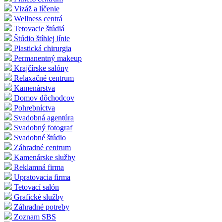
Vizáž a líčenie
Wellness centrá
Tetovacie štúdiá
Štúdio štíhlej línie
Plastická chirurgia
Permanentný makeup
Krajčírske salóny
Relaxačné centrum
Kamenárstva
Domov dôchodcov
Pohrebníctva
Svadobná agentúra
Svadobný fotograf
Svadobné štúdio
Záhradné centrum
Kamenárske služby
Reklamná firma
Upratovacia firma
Tetovací salón
Grafické služby
Záhradné potreby
Zoznam SBS