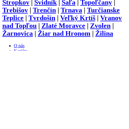
Stropkov
|
Svidník
|
Šaľa
|
Topoľčany
|
Trebišov
|
Trenčín
|
Trnava
|
Turčianske
Teplice
|
Tvrdošín
|
Veľký Krtíš
|
Vranov
nad Topľou
|
Zlaté Moravce
|
Zvolen
|
Žarnovica
|
Žiar nad Hronom
|
Žilina
O nás
Kariéra
Prihlásenie
Pridať firmu
Obchodné podmienky
Služby
Anketa
Virtual Tour
Dopyt
Internetová stránka
Iplatforma s.r.o. Klokoč 28,
962 25 Klokoč
IČO: 473 878 74
DiČ: 202 384 9080
Ochrana osobných údajov