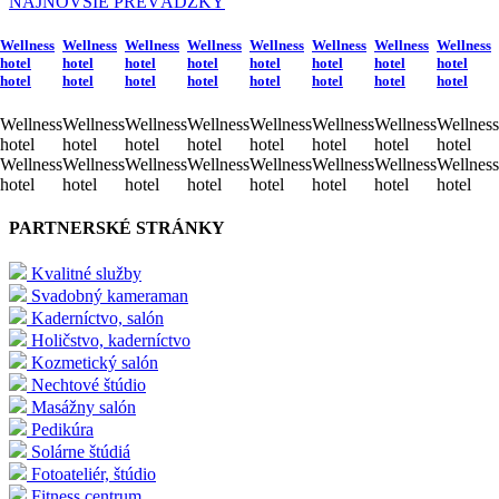
NAJNOVŠIE PREVÁDZKY
Wellness
Wellness
Wellness
Wellness
Wellness
Wellness
Wellness
Wellness
hotel
hotel
hotel
hotel
hotel
hotel
hotel
hotel
hotel
hotel
hotel
hotel
hotel
hotel
hotel
hotel
Wellness
Wellness
Wellness
Wellness
Wellness
Wellness
Wellness
Wellness
hotel
hotel
hotel
hotel
hotel
hotel
hotel
hotel
Wellness
Wellness
Wellness
Wellness
Wellness
Wellness
Wellness
Wellness
hotel
hotel
hotel
hotel
hotel
hotel
hotel
hotel
PARTNERSKÉ STRÁNKY
Kvalitné služby
Svadobný kameraman
Kaderníctvo, salón
Holičstvo, kaderníctvo
Kozmetický salón
Nechtové štúdio
Masážny salón
Pedikúra
Solárne štúdiá
Fotoateliér, štúdio
Fitness centrum