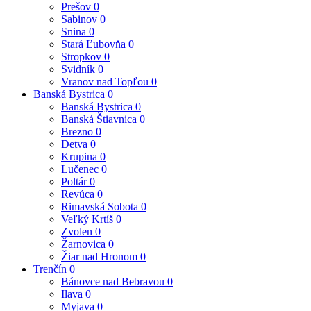
Prešov
0
Sabinov
0
Snina
0
Stará Ľubovňa
0
Stropkov
0
Svidník
0
Vranov nad Topľou
0
Banská Bystrica
0
Banská Bystrica
0
Banská Štiavnica
0
Brezno
0
Detva
0
Krupina
0
Lučenec
0
Poltár
0
Revúca
0
Rimavská Sobota
0
Veľký Krtíš
0
Zvolen
0
Žarnovica
0
Žiar nad Hronom
0
Trenčín
0
Bánovce nad Bebravou
0
Ilava
0
Myjava
0