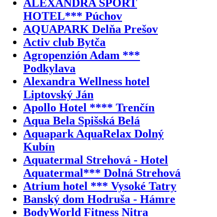
ALEXANDRA ŠPORT
HOTEL*** Púchov
AQUAPARK Delňa Prešov
Activ club Bytča
Agropenzión Adam ***
Podkylava
Alexandra Wellness hotel
Liptovský Ján
Apollo Hotel **** Trenčín
Aqua Bela Spišská Belá
Aquapark AquaRelax Dolný
Kubín
Aquatermal Strehová - Hotel
Aquatermal*** Dolná Strehová
Atrium hotel *** Vysoké Tatry
Banský dom Hodruša - Hámre
BodyWorld Fitness Nitra