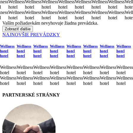
ness
Wellness
Wellness
Wellness
Wellness
Wellness
Wellness
Wellness
Well
l
hotel
hotel
hotel
hotel
hotel
hotel
hotel
hote
ness
Wellness
Wellness
Wellness
Wellness
Wellness
Wellness
Wellness
Well
l
hotel
hotel
hotel
hotel
hotel
hotel
hotel
hote
Vaším požiadavkám nevyhovuje žiadna prevádzka.
Zobraziť ďalšie
NAJNOVŠIE PREVÁDZKY
Wellness
Wellness
Wellness
Wellness
Wellness
Wellness
Wellness
Wellness
hotel
hotel
hotel
hotel
hotel
hotel
hotel
hotel
hotel
hotel
hotel
hotel
hotel
hotel
hotel
hotel
Wellness
Wellness
Wellness
Wellness
Wellness
Wellness
Wellness
Wellness
hotel
hotel
hotel
hotel
hotel
hotel
hotel
hotel
Wellness
Wellness
Wellness
Wellness
Wellness
Wellness
Wellness
Wellness
hotel
hotel
hotel
hotel
hotel
hotel
hotel
hotel
PARTNERSKÉ STRÁNKY