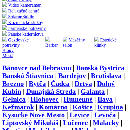
Video kameraman
Relaxačné centrá
Solárne štúdio
Kozmetické služby
Farmárske potraviny
Pánske kaderníctva
Gazdovské
Masážny
Estetické
potraviny
Barber
salón
klinky
Blogy
Mestá
Bánovce nad Bebravou
|
Banská Bystrica
|
Banská Štiavnica
|
Bardejov
|
Bratislava
|
Brezno
|
Bytča
|
Čadca
|
Detva
|
Dolný
Kubín
|
Dunajská Streda
|
Galanta
|
Gelnica
|
Hlohovec
|
Humenné
|
Ilava
|
Kežmarok
|
Komárno
|
Košice
|
Krupina
|
Kysucké Nové Mesto
|
Levice
|
Levoča
|
Liptovský Mikuláš
|
Lučenec
|
Malacky
|