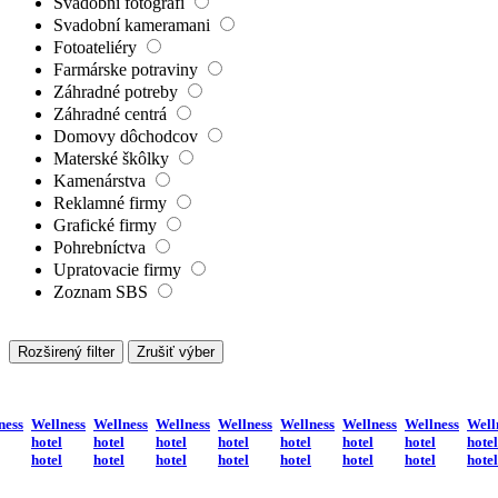
Svadobní fotografi
Svadobní kameramani
Fotoateliéry
Farmárske potraviny
Záhradné potreby
Záhradné centrá
Domovy dôchodcov
Materské škôlky
Kamenárstva
Reklamné firmy
Grafické firmy
Pohrebníctva
Upratovacie firmy
Zoznam SBS
Rozširený filter
Zrušiť výber
ness
Wellness
Wellness
Wellness
Wellness
Wellness
Wellness
Wellness
Well
hotel
hotel
hotel
hotel
hotel
hotel
hotel
hotel
hotel
hotel
hotel
hotel
hotel
hotel
hotel
hotel