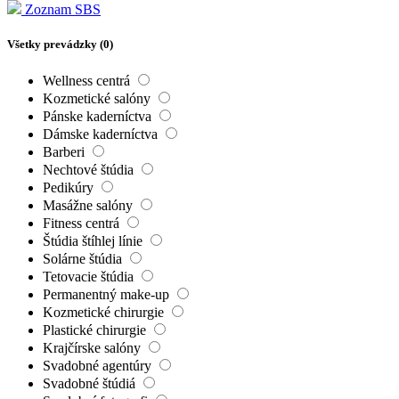
Zoznam SBS
Všetky prevádzky (
0
)
Wellness centrá
Kozmetické salóny
Pánske kaderníctva
Dámske kaderníctva
Barberi
Nechtové štúdia
Pedikúry
Masážne salóny
Fitness centrá
Štúdia štíhlej línie
Solárne štúdia
Tetovacie štúdia
Permanentný make-up
Kozmetické chirurgie
Plastické chirurgie
Krajčírske salóny
Svadobné agentúry
Svadobné štúdiá