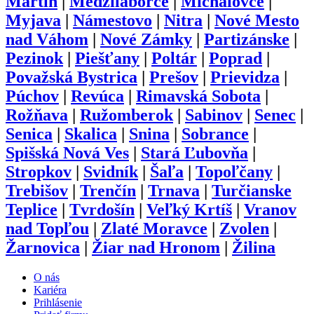
Martin
|
Medzilaborce
|
Michalovce
|
Myjava
|
Námestovo
|
Nitra
|
Nové Mesto
nad Váhom
|
Nové Zámky
|
Partizánske
|
Pezinok
|
Piešťany
|
Poltár
|
Poprad
|
Považská Bystrica
|
Prešov
|
Prievidza
|
Púchov
|
Revúca
|
Rimavská Sobota
|
Rožňava
|
Ružomberok
|
Sabinov
|
Senec
|
Senica
|
Skalica
|
Snina
|
Sobrance
|
Spišská Nová Ves
|
Stará Ľubovňa
|
Stropkov
|
Svidník
|
Šaľa
|
Topoľčany
|
Trebišov
|
Trenčín
|
Trnava
|
Turčianske
Teplice
|
Tvrdošín
|
Veľký Krtíš
|
Vranov
nad Topľou
|
Zlaté Moravce
|
Zvolen
|
Žarnovica
|
Žiar nad Hronom
|
Žilina
O nás
Kariéra
Prihlásenie