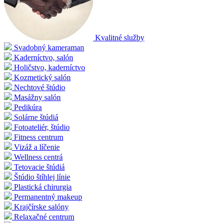
Kvalitné služby
Svadobný kameraman
Kaderníctvo, salón
Holičstvo, kaderníctvo
Kozmetický salón
Nechtové štúdio
Masážny salón
Pedikúra
Solárne štúdiá
Fotoateliér, štúdio
Fitness centrum
Vizáž a líčenie
Wellness centrá
Tetovacie štúdiá
Štúdio štíhlej línie
Plastická chirurgia
Permanentný makeup
Krajčírske salóny
Relaxačné centrum