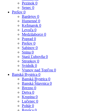
Pezinok
0
Senec
0
Prešov
0
Bardejov
0
Humenné
0
Kežmarok
0
Levoča
0
Medzilaborce
0
Poprad
0
Prešov
0
Sabinov
0
Snina
0
Stará Ľubovňa
0
Stropkov
0
Svidník
0
Vranov nad Topľou
0
Banská Bystrica
0
Banská Bystrica
0
Banská Štiavnica
0
Brezno
0
Detva
0
Krupina
0
Lučenec
0
Poltár
0
Revúca
0