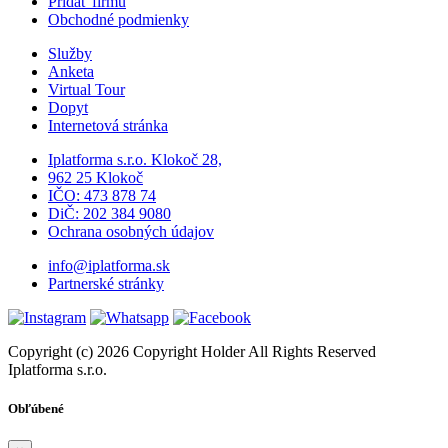
Pridať firmu
Obchodné podmienky
Služby
Anketa
Virtual Tour
Dopyt
Internetová stránka
Iplatforma s.r.o. Klokoč 28,
962 25 Klokoč
IČO: 473 878 74
DiČ: 202 384 9080
Ochrana osobných údajov
info@iplatforma.sk
Partnerské stránky
Copyright (c) 2026 Copyright Holder All Rights Reserved
Iplatforma s.r.o.
Obľúbené