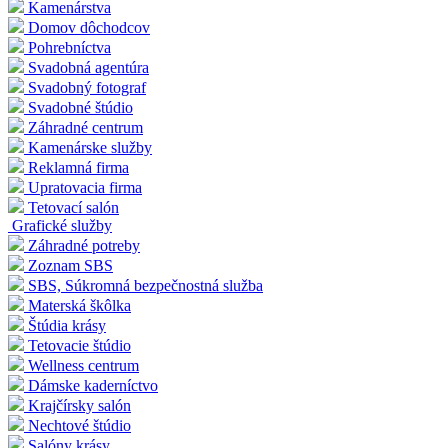
Kamenárstva
Domov dôchodcov
Pohrebníctva
Svadobná agentúra
Svadobný fotograf
Svadobné štúdio
Záhradné centrum
Kamenárske služby
Reklamná firma
Upratovacia firma
Tetovací salón
Grafické služby
Záhradné potreby
Zoznam SBS
SBS, Súkromná bezpečnostná služba
Materská škôlka
Štúdia krásy
Tetovacie štúdio
Wellness centrum
Dámske kaderníctvo
Krajčírsky salón
Nechtové štúdio
Salóny krásy