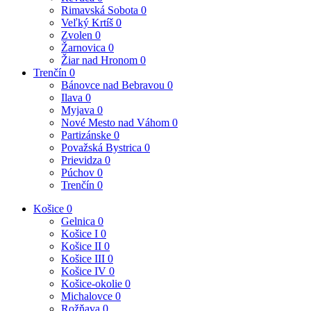
Rimavská Sobota
0
Veľký Krtíš
0
Zvolen
0
Žarnovica
0
Žiar nad Hronom
0
Trenčín
0
Bánovce nad Bebravou
0
Ilava
0
Myjava
0
Nové Mesto nad Váhom
0
Partizánske
0
Považská Bystrica
0
Prievidza
0
Púchov
0
Trenčín
0
Košice
0
Gelnica
0
Košice I
0
Košice II
0
Košice III
0
Košice IV
0
Košice-okolie
0
Michalovce
0
Rožňava
0