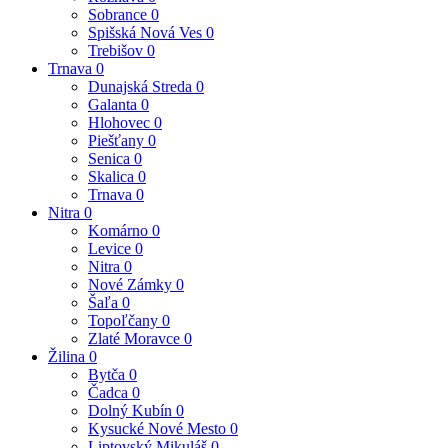
Sobrance
0
Spišská Nová Ves
0
Trebišov
0
Trnava
0
Dunajská Streda
0
Galanta
0
Hlohovec
0
Piešťany
0
Senica
0
Skalica
0
Trnava
0
Nitra
0
Komárno
0
Levice
0
Nitra
0
Nové Zámky
0
Šaľa
0
Topoľčany
0
Zlaté Moravce
0
Žilina
0
Bytča
0
Čadca
0
Dolný Kubín
0
Kysucké Nové Mesto
0
Liptovský Mikuláš
0