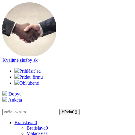
Kvalitné služby
sk
Prihlásiť sa
Pridať firmu
Obľúbené
Dopyt
Anketa
Hľadať (
)
Bratislava
0
Bratislava
0
Malacky
0