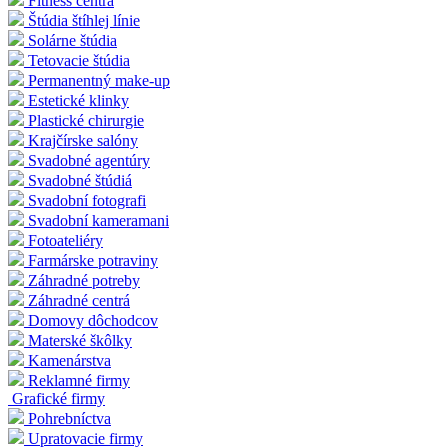
Fitness centrá
Štúdia štíhlej línie
Solárne štúdia
Tetovacie štúdia
Permanentný make-up
Estetické klinky
Plastické chirurgie
Krajčírske salóny
Svadobné agentúry
Svadobné štúdiá
Svadobní fotografi
Svadobní kameramani
Fotoateliéry
Farmárske potraviny
Záhradné potreby
Záhradné centrá
Domovy dôchodcov
Materské škôlky
Kamenárstva
Reklamné firmy
Grafické firmy
Pohrebníctva
Upratovacie firmy