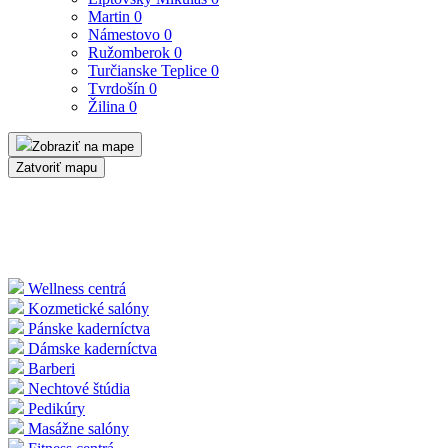
Martin
0
Námestovo
0
Ružomberok
0
Turčianske Teplice
0
Tvrdošín
0
Žilina
0
Zobraziť na mape
Zatvoriť mapu
Wellness centrá
Kozmetické salóny
Pánske kaderníctva
Dámske kaderníctva
Barberi
Nechtové štúdia
Pedikúry
Masážne salóny