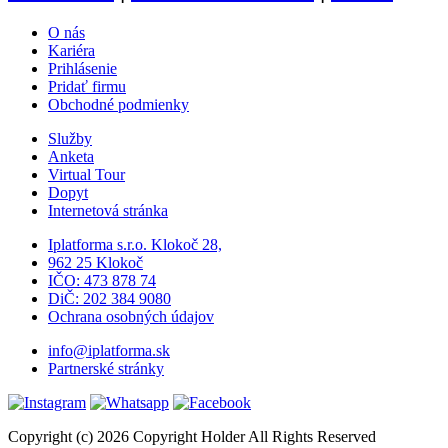
O nás
Kariéra
Prihlásenie
Pridať firmu
Obchodné podmienky
Služby
Anketa
Virtual Tour
Dopyt
Internetová stránka
Iplatforma s.r.o. Klokoč 28,
962 25 Klokoč
IČO: 473 878 74
DiČ: 202 384 9080
Ochrana osobných údajov
info@iplatforma.sk
Partnerské stránky
Copyright (c) 2026 Copyright Holder All Rights Reserved