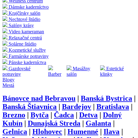
Wellness centrum
Dámske kaderníctvo
Krajčírsky salón
Nechtové štúdio
Salóny krásy
Video kameraman
Relaxačné centrá
Solárne štúdio
Kozmetické služby
Farmárske potraviny
Pánske kaderníctva
Gazdovské
Masážny
Estetické
potraviny
Barber
salón
klinky
Blogy
Mestá
Bánovce nad Bebravou
|
Banská Bystrica
|
Banská Štiavnica
|
Bardejov
|
Bratislava
|
Brezno
|
Bytča
|
Čadca
|
Detva
|
Dolný
Kubín
|
Dunajská Streda
|
Galanta
|
Gelnica
|
Hlohovec
|
Humenné
|
Ilava
|