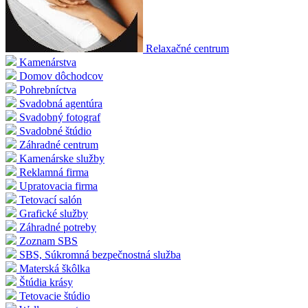
Relaxačné centrum
Kamenárstva
Domov dôchodcov
Pohrebníctva
Svadobná agentúra
Svadobný fotograf
Svadobné štúdio
Záhradné centrum
Kamenárske služby
Reklamná firma
Upratovacia firma
Tetovací salón
Grafické služby
Záhradné potreby
Zoznam SBS
SBS, Súkromná bezpečnostná služba
Materská škôlka
Štúdia krásy
Tetovacie štúdio