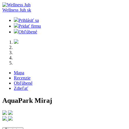
Wellness Juh
sk
Prihlásiť sa
Pridať firmu
Obľúbené
Mapa
Recenzie
Obľúbené
Zdieľať
AquaPark Miraj