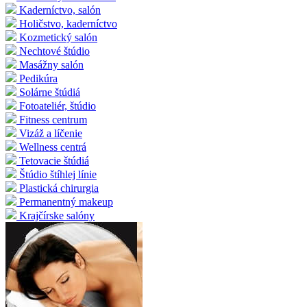
Kaderníctvo, salón
Holičstvo, kaderníctvo
Kozmetický salón
Nechtové štúdio
Masážny salón
Pedikúra
Solárne štúdiá
Fotoateliér, štúdio
Fitness centrum
Vizáž a líčenie
Wellness centrá
Tetovacie štúdiá
Štúdio štíhlej línie
Plastická chirurgia
Permanentný makeup
Krajčírske salóny