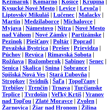
Kežmarok
|
Komárno
|
Košice
|
Krupina
|
Kysucké Nové Mesto
|
Levice
|
Levoča
|
Liptovský Mikuláš
|
Lučenec
|
Malacky
|
Martin
|
Medzilaborce
|
Michalovce
|
Myjava
|
Námestovo
|
Nitra
|
Nové Mesto
nad Váhom
|
Nové Zámky
|
Partizánske
|
Pezinok
|
Piešťany
|
Poltár
|
Poprad
|
Považská Bystrica
|
Prešov
|
Prievidza
|
Púchov
|
Revúca
|
Rimavská Sobota
|
Rožňava
|
Ružomberok
|
Sabinov
|
Senec
|
Senica
|
Skalica
|
Snina
|
Sobrance
|
Spišská Nová Ves
|
Stará Ľubovňa
|
Stropkov
|
Svidník
|
Šaľa
|
Topoľčany
|
Trebišov
|
Trenčín
|
Trnava
|
Turčianske
Teplice
|
Tvrdošín
|
Veľký Krtíš
|
Vranov
nad Topľou
|
Zlaté Moravce
|
Zvolen
|
Žarnovica
|
Žiar nad Hronom
|
Žilina