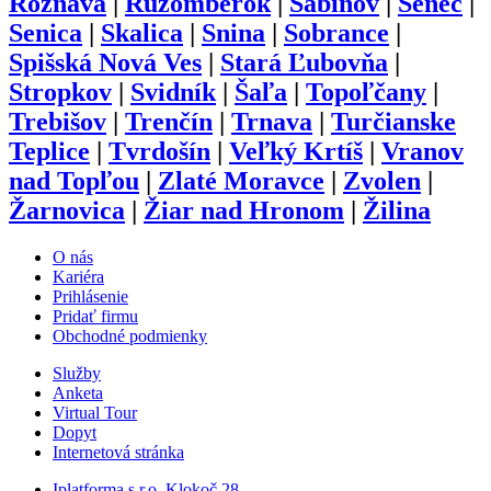
Rožňava
|
Ružomberok
|
Sabinov
|
Senec
|
Senica
|
Skalica
|
Snina
|
Sobrance
|
Spišská Nová Ves
|
Stará Ľubovňa
|
Stropkov
|
Svidník
|
Šaľa
|
Topoľčany
|
Trebišov
|
Trenčín
|
Trnava
|
Turčianske
Teplice
|
Tvrdošín
|
Veľký Krtíš
|
Vranov
nad Topľou
|
Zlaté Moravce
|
Zvolen
|
Žarnovica
|
Žiar nad Hronom
|
Žilina
O nás
Kariéra
Prihlásenie
Pridať firmu
Obchodné podmienky
Služby
Anketa
Virtual Tour
Dopyt
Internetová stránka
Iplatforma s.r.o. Klokoč 28,