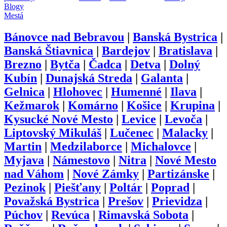
Blogy
Mestá
Bánovce nad Bebravou
|
Banská Bystrica
|
Banská Štiavnica
|
Bardejov
|
Bratislava
|
Brezno
|
Bytča
|
Čadca
|
Detva
|
Dolný
Kubín
|
Dunajská Streda
|
Galanta
|
Gelnica
|
Hlohovec
|
Humenné
|
Ilava
|
Kežmarok
|
Komárno
|
Košice
|
Krupina
|
Kysucké Nové Mesto
|
Levice
|
Levoča
|
Liptovský Mikuláš
|
Lučenec
|
Malacky
|
Martin
|
Medzilaborce
|
Michalovce
|
Myjava
|
Námestovo
|
Nitra
|
Nové Mesto
nad Váhom
|
Nové Zámky
|
Partizánske
|
Pezinok
|
Piešťany
|
Poltár
|
Poprad
|
Považská Bystrica
|
Prešov
|
Prievidza
|
Púchov
|
Revúca
|
Rimavská Sobota
|