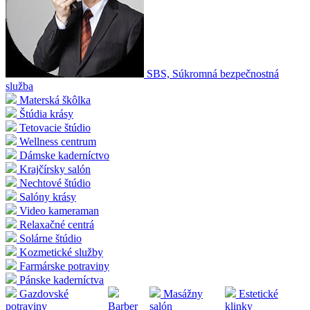
SBS, Súkromná bezpečnostná
služba
Materská škôlka
Štúdia krásy
Tetovacie štúdio
Wellness centrum
Dámske kaderníctvo
Krajčírsky salón
Nechtové štúdio
Salóny krásy
Video kameraman
Relaxačné centrá
Solárne štúdio
Kozmetické služby
Farmárske potraviny
Pánske kaderníctva
Gazdovské
Masážny
Estetické
potraviny
Barber
salón
klinky