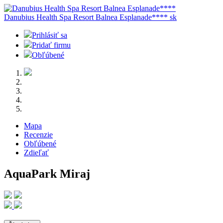
Danubius Health Spa Resort Balnea Esplanade****
sk
Prihlásiť sa
Pridať firmu
Obľúbené
Mapa
Recenzie
Obľúbené
Zdieľať
AquaPark Miraj